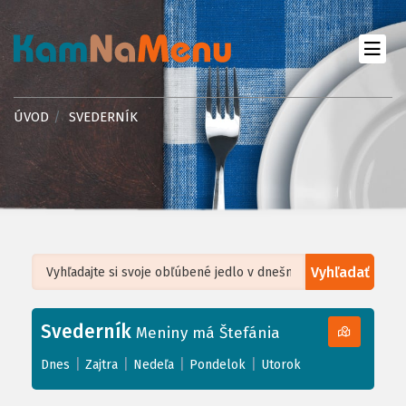
ÚVOD
SVEDERNÍK
Vyhľadať
Leaflet
| ©
OpenStreetMap
, Tiles courtesy of
Humanitarian OpenStreetMap
Team
Svederník
+
Meniny má Štefánia
−
|
|
|
|
Dnes
Zajtra
Nedeľa
Pondelok
Utorok