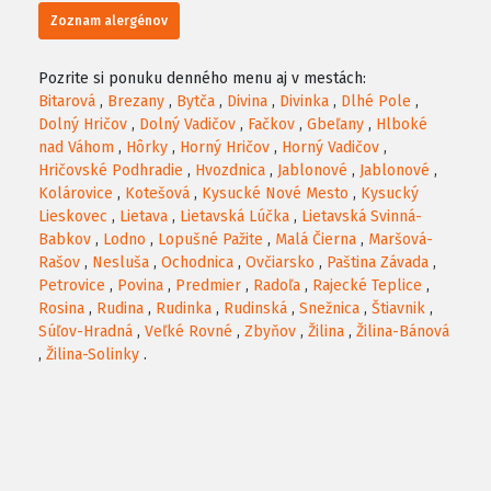
Zoznam alergénov
Pozrite si ponuku denného menu aj v mestách:
Bitarová
,
Brezany
,
Bytča
,
Divina
,
Divinka
,
Dlhé Pole
,
Dolný Hričov
,
Dolný Vadičov
,
Fačkov
,
Gbeľany
,
Hlboké
nad Váhom
,
Hôrky
,
Horný Hričov
,
Horný Vadičov
,
Hričovské Podhradie
,
Hvozdnica
,
Jablonové
,
Jablonové
,
Kolárovice
,
Kotešová
,
Kysucké Nové Mesto
,
Kysucký
Lieskovec
,
Lietava
,
Lietavská Lúčka
,
Lietavská Svinná-
Babkov
,
Lodno
,
Lopušné Pažite
,
Malá Čierna
,
Maršová-
Rašov
,
Nesluša
,
Ochodnica
,
Ovčiarsko
,
Paština Závada
,
Petrovice
,
Povina
,
Predmier
,
Radoľa
,
Rajecké Teplice
,
Rosina
,
Rudina
,
Rudinka
,
Rudinská
,
Snežnica
,
Štiavnik
,
Súľov-Hradná
,
Veľké Rovné
,
Zbyňov
,
Žilina
,
Žilina-Bánová
,
Žilina-Solinky
.