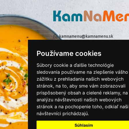
kamnamenu@kamnamenu.sk
facebook/kamnamenu.sk
instagram/kamnamenu.sk
Používame cookies
Súbory cookie a ďalšie technológie
KONTAKTUJTE NÁS
sledovania používame na zlepšenie vášho
zážitku z prehliadania našich webových
stránok, na to, aby sme vám zobrazovali
PRIHLÁSIŤ SA DO ZÁKAZNÍCKEJ ZÓNY
prispôsobený obsah a cielené reklamy, na
analýzu návštevnosti našich webových
Všeobecné obchodné podmienky
stránok a na pochopenie toho, odkiaľ naši
návštevníci prichádzajú.
Ochrana osobných údajov
Cookies
Súhlasím