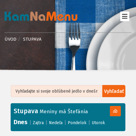
ÚVOD
STUPAVA
Vyhľadať
Leaflet
| ©
OpenStreetMap
, Tiles courtesy of
Humanitarian OpenStreetMap
Team
Stupava
+
Meniny má Štefánia
−
Dnes
|
|
|
|
Zajtra
Nedeľa
Pondelok
Utorok