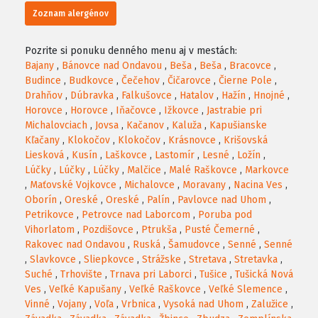
Zoznam alergénov
Pozrite si ponuku denného menu aj v mestách:
Bajany
,
Bánovce nad Ondavou
,
Beša
,
Beša
,
Bracovce
,
Budince
,
Budkovce
,
Čečehov
,
Čičarovce
,
Čierne Pole
,
Drahňov
,
Dúbravka
,
Falkušovce
,
Hatalov
,
Hažín
,
Hnojné
,
Horovce
,
Horovce
,
Iňačovce
,
Ižkovce
,
Jastrabie pri
Michalovciach
,
Jovsa
,
Kačanov
,
Kaluža
,
Kapušianske
Kľačany
,
Klokočov
,
Klokočov
,
Krásnovce
,
Krišovská
Liesková
,
Kusín
,
Laškovce
,
Lastomír
,
Lesné
,
Ložín
,
Lúčky
,
Lúčky
,
Lúčky
,
Malčice
,
Malé Raškovce
,
Markovce
,
Maťovské Vojkovce
,
Michalovce
,
Moravany
,
Nacina Ves
,
Oborín
,
Oreské
,
Oreské
,
Palín
,
Pavlovce nad Uhom
,
Petrikovce
,
Petrovce nad Laborcom
,
Poruba pod
Vihorlatom
,
Pozdišovce
,
Ptrukša
,
Pusté Čemerné
,
Rakovec nad Ondavou
,
Ruská
,
Šamudovce
,
Senné
,
Senné
,
Slavkovce
,
Sliepkovce
,
Strážske
,
Stretava
,
Stretavka
,
Suché
,
Trhovište
,
Trnava pri Laborci
,
Tušice
,
Tušická Nová
Ves
,
Veľké Kapušany
,
Veľké Raškovce
,
Veľké Slemence
,
Vinné
,
Vojany
,
Voľa
,
Vrbnica
,
Vysoká nad Uhom
,
Zalužice
,