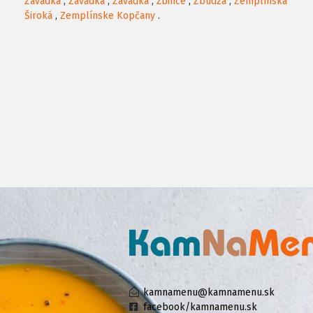
Závadka
,
Závadka
,
Závadka
,
Žbince
,
Zbudza
,
Zemplínska
Široká
,
Zemplínske Kopčany
.
kamnamenu@kamnamenu.sk
facebook/kamnamenu.sk