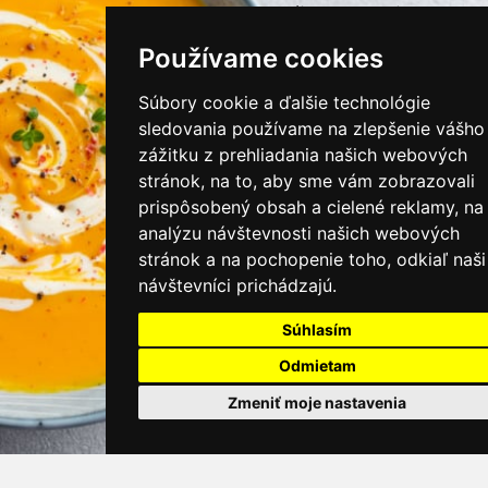
instagram/kamnamenu.sk
Používame cookies
KONTAKTUJTE NÁS
Súbory cookie a ďalšie technológie
sledovania používame na zlepšenie vášho
zážitku z prehliadania našich webových
PRIHLÁSIŤ SA DO ZÁKAZNÍCKEJ ZÓNY
stránok, na to, aby sme vám zobrazovali
prispôsobený obsah a cielené reklamy, na
Všeobecné obchodné podmienky
analýzu návštevnosti našich webových
stránok a na pochopenie toho, odkiaľ naši
Ochrana osobných údajov
návštevníci prichádzajú.
Cookies
Súhlasím
Moje KamNaMenu
Odmietam
Pridať reštauráciu
Cenník balíkov
Zmeniť moje nastavenia