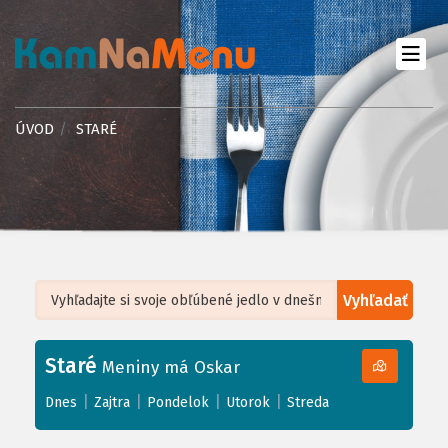
ÚVOD
STARÉ
Vyhľadať
Leaflet
| ©
OpenStreetMap
, Tiles courtesy of
Humanitarian OpenStreetMap
Team
Staré
+
Meniny má Oskar
−
|
|
|
|
Dnes
Zajtra
Pondelok
Utorok
Streda