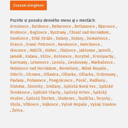
Zoznam alergénov
Pozrite si ponuku denného menu aj v mestách:
Arnutovce
,
Baldovce
,
Beharovce
,
Betlanovce
,
Bijacovce
,
Brutovce
,
Buglovce
,
Bystrany
,
Chrasť nad Hornádom
,
Danišovce
,
Dlhé Stráže
,
Doľany
,
Doľany
,
Domaňovce
,
Dravce
,
Granč-Petrovce
,
Harakovce
,
Harichovce
,
Hincovce
,
Hnilčík
,
Hnilec
,
Iliašovce
,
Jablonov
,
Jamník
,
Jamník
,
Kaľava
,
Klčov
,
Kolinovce
,
Korytné
,
Krompachy
,
Kurimany
,
Letanovce
,
Levoča
,
Lieskovany
,
Markušovce
,
Matejovce nad Hornádom
,
Nemešany
,
Nižné Repaše
,
Odorín
,
Olcnava
,
Oľšavica
,
Oľšavka
,
Oľšavka
,
Ordzovany
,
Pavľany
,
Poľanovce
,
Pongrácovce
,
Poráč
,
Rudňany
,
Slatvina
,
Slovinky
,
Smižany
,
Spišská Nová Ves
,
Spišské
Tomášovce
,
Spišské Vlachy
,
Spišský Hrhov
,
Spišský
Hrušov
,
Spišský Štvrtok
,
Studenec
,
Teplička
,
Torysky
,
Uloža
,
Vítkovce
,
Vojkovce
,
Vyšné Repaše
,
Vyšný Slavkov
,
Žehra
.