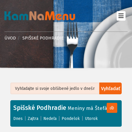
ÚVOD
SPIŠSKÉ PODHRADIE
Vyhľadať
Leaflet
| ©
OpenStreetMap
, Tiles courtesy of
Humanitarian OpenStreetMap
Team
Spišské Podhradie
+
Meniny má Štefánia
−
|
|
|
|
Dnes
Zajtra
Nedeľa
Pondelok
Utorok