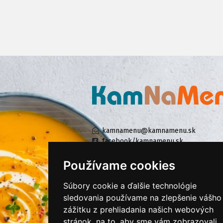
kamnamenu@kamnamenu.sk
facebook/kamnamenu.sk
instagram/kamnamenu.sk
Používame cookies
Súbory cookie a ďalšie technológie
KONTAKTUJTE NÁS
sledovania používame na zlepšenie vášho
zážitku z prehliadania našich webových
stránok, na to, aby sme vám zobrazovali
PRIHLÁSIŤ SA DO ZÁKAZNÍCKEJ ZÓNY