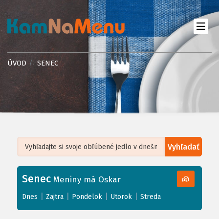
ÚVOD
SENEC
Vyhľadať
Leaflet
| ©
OpenStreetMap
, Tiles courtesy of
Humanitarian OpenStreetMap
Team
Senec
+
Meniny má Oskar
−
|
|
|
|
Dnes
Zajtra
Pondelok
Utorok
Streda