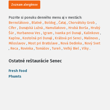
Zoznam alergénov
Pozrite si ponuku denného menu aj v mestách:
Bernolákovo
,
Blatné
,
Boldog
,
Čataj
,
Chorvátsky Grob
,
Cífer
,
Dunajská Lužná
,
Hamuliakovo
,
Hrubá Borša
,
Hrubý
Šúr
,
Hurbanova Ves
,
Igram
,
Ivanka pri Dunaji
,
Kalinkovo
,
Kaplna
,
Kostolná pri Dunaji
,
Kráľová pri Senci
,
Malinovo
,
Miloslavov
,
Most pri Bratislave
,
Nová Dedinka
,
Nový Svet
,
Reca
,
Rovinka
,
Tomášov
,
Tureň
,
Veľký Biel
,
Vlky
.
Ostatné reštaurácie Senec
Fresh Food
Phumts