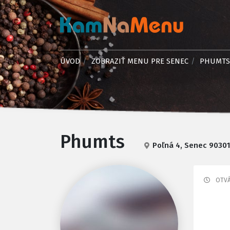
ÚVOD
ZOBRAZIŤ MENU PRE SENEC
PHUMTS
Phumts
Poľná 4, Senec 9030
OTVÁ