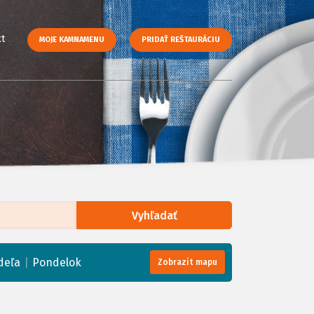
t
MOJE KAMNAMENU
PRIDAŤ REŠTAURÁCIU
Vyhľadať
enStreetMap
, Tiles courtesy of
Humanitarian OpenStreetMap Team
|
deľa
Pondelok
Zobrazit mapu