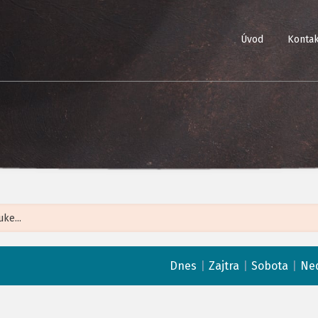
Úvod
Kontak
Leaflet
| ©
Op
|
|
|
Dnes
Zajtra
Sobota
Ne