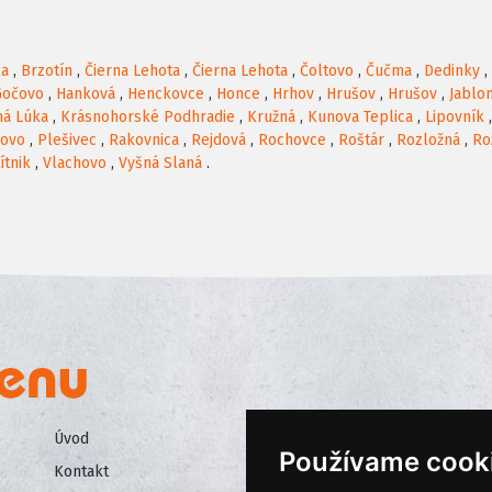
ka
,
Brzotín
,
Čierna Lehota
,
Čierna Lehota
,
Čoltovo
,
Čučma
,
Dedinky
,
Gočovo
,
Hanková
,
Henckovce
,
Honce
,
Hrhov
,
Hrušov
,
Hrušov
,
Jablo
há Lúka
,
Krásnohorské Podhradie
,
Kružná
,
Kunova Teplica
,
Lipovník
rovo
,
Plešivec
,
Rakovnica
,
Rejdová
,
Rochovce
,
Roštár
,
Rozložná
,
Ro
ítnik
,
Vlachovo
,
Vyšná Slaná
.
Úvod
Všeobecné obchodné podmienk
Používame cook
Kontakt
Ochrana osobných údajov