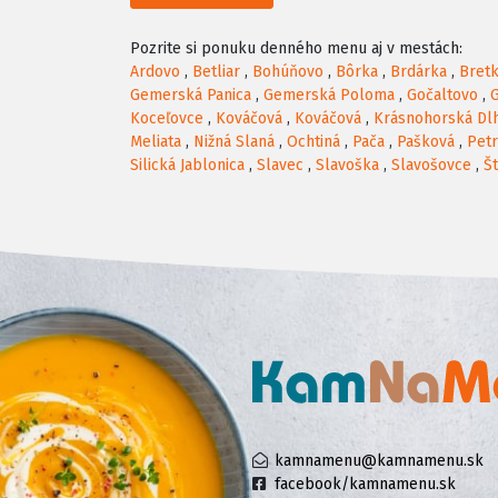
Pozrite si ponuku denného menu aj v mestách:
Ardovo
,
Betliar
,
Bohúňovo
,
Bôrka
,
Brdárka
,
Bret
Gemerská Panica
,
Gemerská Poloma
,
Gočaltovo
,
Koceľovce
,
Kováčová
,
Kováčová
,
Krásnohorská Dl
Meliata
,
Nižná Slaná
,
Ochtiná
,
Pača
,
Pašková
,
Pet
Silická Jablonica
,
Slavec
,
Slavoška
,
Slavošovce
,
Št
kamnamenu@kamnamenu.sk
facebook/kamnamenu.sk