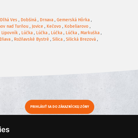
Dlhá Ves
,
Dobšiná
,
Drnava
,
Gemerská Hôrka
,
nov nad Turňou
,
Jovice
,
Kečovo
,
Kobeliarovo
,
,
Lipovník
,
Lúčka
,
Lúčka
,
Lúčka
,
Lúčka
,
Markuška
,
žňava
,
Rožňavské Bystré
,
Silica
,
Silická Brezová
,
PRIHLÁSIŤ SA DO ZÁKAZNÍCKEJ ZÓNY
y
Moje KamNaMenu
ies
Pridať reštauráciu