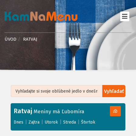
ÚVOD
RATVAJ
Vyhľadať
Leaflet
| ©
OpenStreetMap
, Tiles courtesy of
Humanitarian OpenStreetMap
Team
Ratvaj
+
Meniny má Ľubomíra
−
|
|
|
|
Dnes
Zajtra
Utorok
Streda
Štvrtok