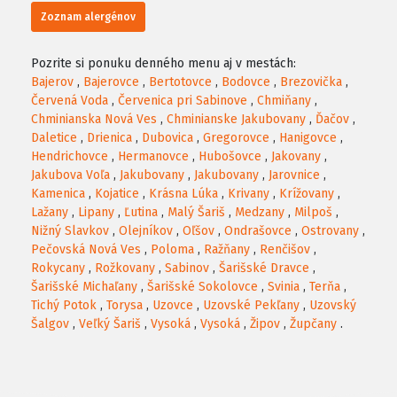
Zoznam alergénov
Pozrite si ponuku denného menu aj v mestách:
Bajerov
,
Bajerovce
,
Bertotovce
,
Bodovce
,
Brezovička
,
Červená Voda
,
Červenica pri Sabinove
,
Chmiňany
,
Chminianska Nová Ves
,
Chminianske Jakubovany
,
Ďačov
,
Daletice
,
Drienica
,
Dubovica
,
Gregorovce
,
Hanigovce
,
Hendrichovce
,
Hermanovce
,
Hubošovce
,
Jakovany
,
Jakubova Voľa
,
Jakubovany
,
Jakubovany
,
Jarovnice
,
Kamenica
,
Kojatice
,
Krásna Lúka
,
Krivany
,
Krížovany
,
Lažany
,
Lipany
,
Ľutina
,
Malý Šariš
,
Medzany
,
Milpoš
,
Nižný Slavkov
,
Olejníkov
,
Oľšov
,
Ondrašovce
,
Ostrovany
,
Pečovská Nová Ves
,
Poloma
,
Ražňany
,
Renčišov
,
Rokycany
,
Rožkovany
,
Sabinov
,
Šarišské Dravce
,
Šarišské Michaľany
,
Šarišské Sokolovce
,
Svinia
,
Terňa
,
Tichý Potok
,
Torysa
,
Uzovce
,
Uzovské Pekľany
,
Uzovský
Šalgov
,
Veľký Šariš
,
Vysoká
,
Vysoká
,
Žipov
,
Župčany
.