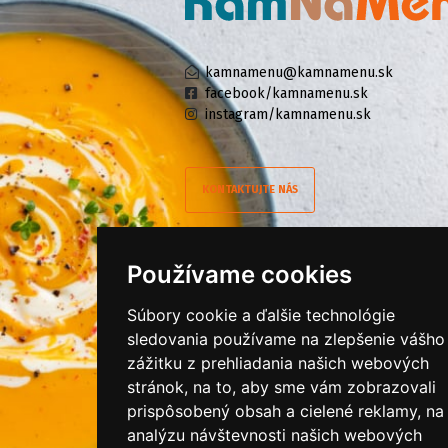
kamnamenu@kamnamenu.sk
facebook/kamnamenu.sk
instagram/kamnamenu.sk
KONTAKTUJTE NÁS
PRIHLÁSIŤ SA DO ZÁKAZNÍCKEJ ZÓNY
Používame cookies
Všeobecné obchodné podmienky
Súbory cookie a ďalšie technológie
sledovania používame na zlepšenie vášho
Ochrana osobných údajov
zážitku z prehliadania našich webových
Cookies
stránok, na to, aby sme vám zobrazovali
Moje KamNaMenu
prispôsobený obsah a cielené reklamy, na
analýzu návštevnosti našich webových
Pridať reštauráciu