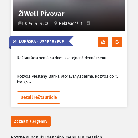
ŽiWell Pivovar
0949409900
Rekreačná 3
DONÁŠKA -
0949409900
Odoberať denn
Tlačiť d
Reštaurácia nemá na dnes zverejnené denné menu.
Rozvoz Piešťany, Banka, Moravany zdarma. Rozvoz do 15
km 2,5 €.
Detail reštaurácie
Zoznam alergénov
Pozrite si ponuku denného menu aj v mestách: