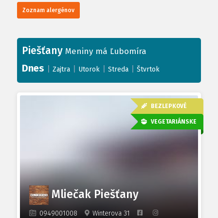
Zoznam alergénov
Piešťany
Meniny má Ľubomíra
Dnes
|
|
|
|
Zajtra
Utorok
Streda
Štvrtok
BEZLEPKOVÉ
VEGETARIÁNSKE
Mliečak Piešťany
0949001008
Winterova 31