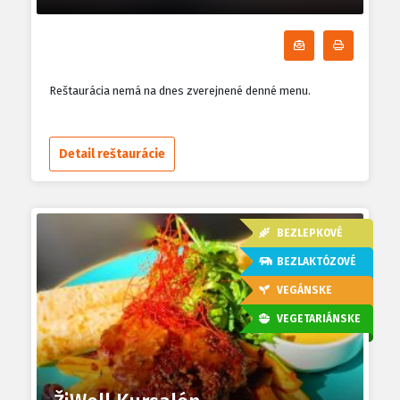
Odoberať denn
Tlačiť d
Reštaurácia nemá na dnes zverejnené denné menu.
Detail reštaurácie
BEZLEPKOVÉ
BEZLAKTÓZOVÉ
VEGÁNSKE
VEGETARIÁNSKE