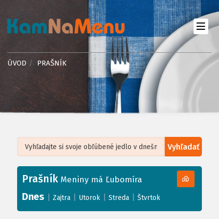
ÚVOD
PRAŠNÍK
Vyhľadať
Leaflet
| ©
OpenStreetMap
, Tiles courtesy of
Humanitarian OpenStreetMap
Team
Prašník
+
Meniny má Ľubomíra
−
Dnes
|
|
|
|
Zajtra
Utorok
Streda
Štvrtok