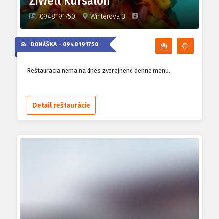
ŽiWell Kursalón
0948191750
Winterova 3
DONÁŠKA -
0948191750
Odoberať denn
Tlačiť d
Reštaurácia nemá na dnes zverejnené denné menu.
Detail reštaurácie