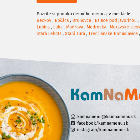
Pozrite si ponuku denného menu aj v mestách:
Beckov
,
Bošáca
,
Brunovce
,
Bzince pod Javorinou
,
Lubina
,
Lúka
,
Modrová
,
Modrovka
,
Moravské Lies
Stará Lehota
,
Stará Turá
,
Trenčianske Bohuslavice
kamnamenu@kamnamenu.sk
facebook/kamnamenu.sk
instagram/kamnamenu.sk