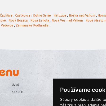
Čachtice
,
Častkovce
,
Dolné Srnie
,
Haluzice
,
Hôrka nad Váhom
,
Horná
kové
,
Nová Bošáca
,
Nová Lehota
,
Nová Ves nad Váhom
,
Nové Mesto 
,
Vaďovce
,
Zemianske Podhradie
.
Úvod
Všeobecné obchodné podmienk
Používame cook
Kontakt
Ochrana osobných údajov
Súbory cookie a ďalšie t
Cookies
zážitku z prehliadania n