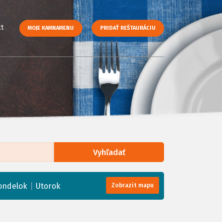
t
MOJE KAMNAMENU
PRIDAŤ REŠTAURÁCIU
Vyhľadať
enStreetMap
, Tiles courtesy of
Humanitarian OpenStreetMap Team
|
ondelok
Utorok
Zobrazit mapu