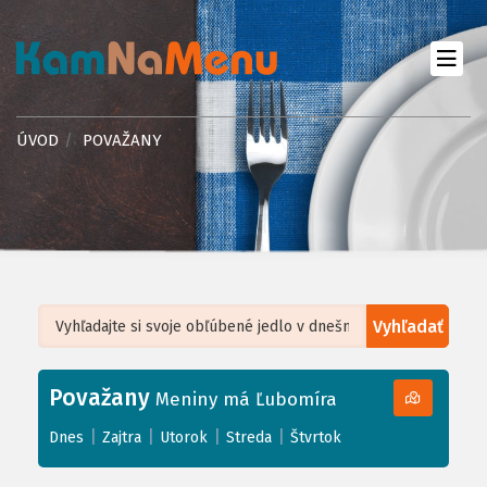
ÚVOD
POVAŽANY
Vyhľadať
Leaflet
| ©
OpenStreetMap
, Tiles courtesy of
Humanitarian OpenStreetMap
Team
Považany
+
Meniny má Ľubomíra
−
|
|
|
|
Dnes
Zajtra
Utorok
Streda
Štvrtok