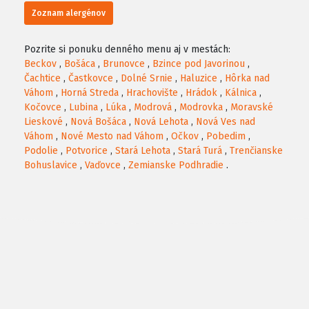
Zoznam alergénov
Pozrite si ponuku denného menu aj v mestách:
Beckov
,
Bošáca
,
Brunovce
,
Bzince pod Javorinou
,
Čachtice
,
Častkovce
,
Dolné Srnie
,
Haluzice
,
Hôrka nad
Váhom
,
Horná Streda
,
Hrachovište
,
Hrádok
,
Kálnica
,
Kočovce
,
Lubina
,
Lúka
,
Modrová
,
Modrovka
,
Moravské
Lieskové
,
Nová Bošáca
,
Nová Lehota
,
Nová Ves nad
Váhom
,
Nové Mesto nad Váhom
,
Očkov
,
Pobedim
,
Podolie
,
Potvorice
,
Stará Lehota
,
Stará Turá
,
Trenčianske
Bohuslavice
,
Vaďovce
,
Zemianske Podhradie
.