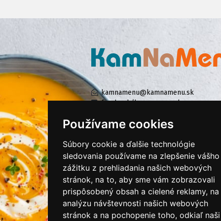
kamnamenu@kamnamenu.sk
facebook/kamnamenu.sk
instagram/kamnamenu.sk
Používame cookies
Súbory cookie a ďalšie technológie
KONTAKTUJTE NÁS
sledovania používame na zlepšenie vášho
zážitku z prehliadania našich webových
stránok, na to, aby sme vám zobrazovali
PRIHLÁSIŤ SA DO ZÁKAZNÍCKEJ ZÓNY
prispôsobený obsah a cielené reklamy, na
analýzu návštevnosti našich webových
Všeobecné obchodné podmienky
stránok a na pochopenie toho, odkiaľ naši