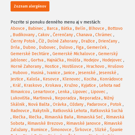
Zoznam alergénov
Pozrite si ponuku denného menu aj v mestách:
Abovce
,
Babinec
,
Barca
,
Bátka
,
Belín
,
Blhovce
,
Bottovo
,
Budikovany
,
Cakov
,
Čerenčany
,
Chanava
,
Chrámec
,
Čierny Potok
,
Číž
,
Dolné Zahorany
,
Dražice
,
Drienčany
,
Drňa
,
Dubno
,
Dubovec
,
Dulovo
,
Figa
,
Gemerček
,
Gemerské Dechtáre
,
Gemerské Michalovce
,
Gemerský
Jablonec
,
Gortva
,
Hajnáčka
,
Hnúšťa
,
Hodejov
,
Hodejovec
,
Horné Zahorany
,
Hostice
,
Hostišovce
,
Hrachovo
,
Hrušovo
,
Hubovo
,
Husiná
,
Ivanice
,
Janice
,
Jesenské
,
Jesenské
,
Jestice
,
Kaloša
,
Kesovce
,
Klenovec
,
Kociha
,
Konrádovce
,
Kráľ
,
Kraskovo
,
Krokava
,
Kružno
,
Kyjatice
,
Lehota nad
Rimavicou
,
Lenartovce
,
Lenka
,
Lipovec
,
Lipovec
,
Lukovištia
,
Martinová
,
Neporadza
,
Neporadza
,
Nižný
Skálnik
,
Nová Bašta
,
Orávka
,
Ožďany
,
Padarovce
,
Potok
,
Radnovce
,
Rakytník
,
Ratkovská Lehota
,
Ratkovská Suchá
,
Riečka
,
Riečka
,
Rimavská Baňa
,
Rimavská Seč
,
Rimavská
Sobota
,
Rimavské Brezovo
,
Rimavské Janovce
,
Rimavské
Zalužany
,
Rumince
,
Šimonovce
,
Širkovce
,
Slizké
,
Španie