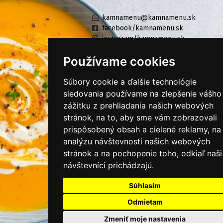
kamnamenu@kamnamenu.sk
facebook/kamnamenu.sk
instagram/kamnamenu.sk
Používame cookies
KONTAKTUJTE NÁS
Súbory cookie a ďalšie technológie
sledovania používame na zlepšenie vášho
zážitku z prehliadania našich webových
PRIHLÁSIŤ SA DO ZÁKAZNÍCKEJ ZÓNY
stránok, na to, aby sme vám zobrazovali
prispôsobený obsah a cielené reklamy, na
Všeobecné obchodné podmienky
analýzu návštevnosti našich webových
Ochrana osobných údajov
stránok a na pochopenie toho, odkiaľ naši
návštevníci prichádzajú.
Cookies
Moje KamNaMenu
Súhlasím
Pridať reštauráciu
Odmietam
Cenník balíkov
Zmeniť moje nastavenia