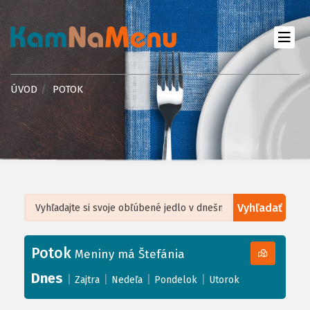
ÚVOD
POTOK
Vyhľadať
Leaflet
| ©
OpenStreetMap
, Tiles courtesy of
Humanitarian OpenStreetMap
Team
Potok
+
Meniny má Štefánia
−
Dnes
|
|
|
|
Zajtra
Nedeľa
Pondelok
Utorok