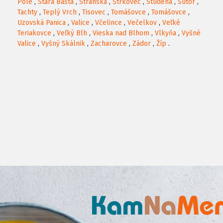
Pole
,
Stará Bašta
,
Stránska
,
Štrkovec
,
Studená
,
Sútor
,
Tachty
,
Teplý Vrch
,
Tisovec
,
Tomášovce
,
Tomášovce
,
Uzovská Panica
,
Valice
,
Včelince
,
Večelkov
,
Veľké
Teriakovce
,
Veľký Blh
,
Vieska nad Blhom
,
Vlkyňa
,
Vyšné
Valice
,
Vyšný Skálnik
,
Zacharovce
,
Zádor
,
Žíp
.