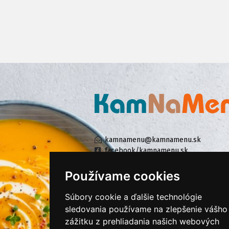
kamnamenu@kamnamenu.sk
facebook/kamnamenu.sk
instagram/kamnamenu.sk
Používame cookies
Súbory cookie a ďalšie technológie
KONTAKTUJTE NÁS
sledovania používame na zlepšenie vášho
zážitku z prehliadania našich webových