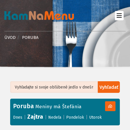
ÚVOD
PORUBA
Vyhľadať
Leaflet
| ©
OpenStreetMap
, Tiles courtesy of
Humanitarian OpenStreetMap
Team
Poruba
+
Meniny má Štefánia
−
Zajtra
|
|
|
|
Dnes
Nedeľa
Pondelok
Utorok