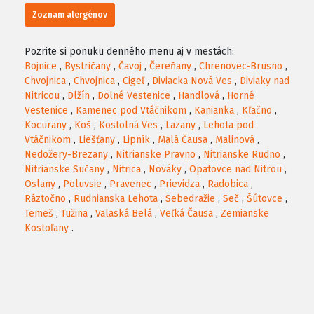
Zoznam alergénov
Pozrite si ponuku denného menu aj v mestách:
Bojnice
,
Bystričany
,
Čavoj
,
Čereňany
,
Chrenovec-Brusno
,
Chvojnica
,
Chvojnica
,
Cigeľ
,
Diviacka Nová Ves
,
Diviaky nad
Nitricou
,
Dlžín
,
Dolné Vestenice
,
Handlová
,
Horné
Vestenice
,
Kamenec pod Vtáčnikom
,
Kanianka
,
Kľačno
,
Kocurany
,
Koš
,
Kostolná Ves
,
Lazany
,
Lehota pod
Vtáčnikom
,
Liešťany
,
Lipník
,
Malá Čausa
,
Malinová
,
Nedožery-Brezany
,
Nitrianske Pravno
,
Nitrianske Rudno
,
Nitrianske Sučany
,
Nitrica
,
Nováky
,
Opatovce nad Nitrou
,
Oslany
,
Poluvsie
,
Pravenec
,
Prievidza
,
Radobica
,
Ráztočno
,
Rudnianska Lehota
,
Sebedražie
,
Seč
,
Šútovce
,
Temeš
,
Tužina
,
Valaská Belá
,
Veľká Čausa
,
Zemianske
Kostoľany
.