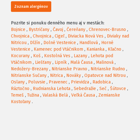
Zoznam alergénov
Pozrite si ponuku denného menu aj v mestách:
Bojnice
,
Bystričany
,
Čavoj
,
Čereňany
,
Chrenovec-Brusno
,
Chvojnica
,
Chvojnica
,
Cigeľ
,
Diviacka Nová Ves
,
Diviaky nad
Nitricou
,
Dlžín
,
Dolné Vestenice
,
Handlová
,
Horné
Vestenice
,
Kamenec pod Vtáčnikom
,
Kanianka
,
Kľačno
,
Kocurany
,
Koš
,
Kostolná Ves
,
Lazany
,
Lehota pod
Vtáčnikom
,
Liešťany
,
Lipník
,
Malá Čausa
,
Malinová
,
Nedožery-Brezany
,
Nitrianske Pravno
,
Nitrianske Rudno
,
Nitrianske Sučany
,
Nitrica
,
Nováky
,
Opatovce nad Nitrou
,
Oslany
,
Poluvsie
,
Pravenec
,
Prievidza
,
Radobica
,
Ráztočno
,
Rudnianska Lehota
,
Sebedražie
,
Seč
,
Šútovce
,
Temeš
,
Tužina
,
Valaská Belá
,
Veľká Čausa
,
Zemianske
Kostoľany
.