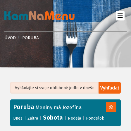
ÚVOD
PORUBA
Vyhľadať
Leaflet
| ©
OpenStreetMap
, Tiles courtesy of
Humanitarian OpenStreetMap
Team
Poruba
+
Meniny má Jozefína
−
Sobota
|
|
|
|
Dnes
Zajtra
Nedeľa
Pondelok