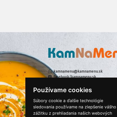
kamnamenu@kamnamenu.sk
facebook/kamnamenu.sk
instagram/kamnamenu.sk
Používame cookies
Súbory cookie a ďalšie technológie
KONTAKTUJTE NÁS
sledovania používame na zlepšenie vášho
zážitku z prehliadania našich webových