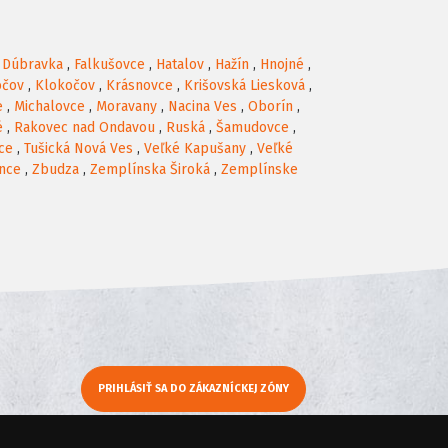
,
Dúbravka
,
Falkušovce
,
Hatalov
,
Hažín
,
Hnojné
,
očov
,
Klokočov
,
Krásnovce
,
Krišovská Liesková
,
e
,
Michalovce
,
Moravany
,
Nacina Ves
,
Oborín
,
é
,
Rakovec nad Ondavou
,
Ruská
,
Šamudovce
,
ce
,
Tušická Nová Ves
,
Veľké Kapušany
,
Veľké
nce
,
Zbudza
,
Zemplínska Široká
,
Zemplínske
PRIHLÁSIŤ SA DO ZÁKAZNÍCKEJ ZÓNY
y
Moje KamNaMenu