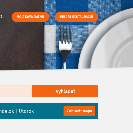
t
MOJE KAMNAMENU
PRIDAŤ REŠTAURÁCIU
Vyhľadať
enStreetMap
, Tiles courtesy of
Humanitarian OpenStreetMap Team
|
ndelok
Utorok
Zobrazit mapu