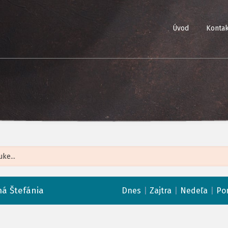
Úvod
Kontak
Leaflet
| ©
Op
á Štefánia
|
|
|
Dnes
Zajtra
Nedeľa
Po