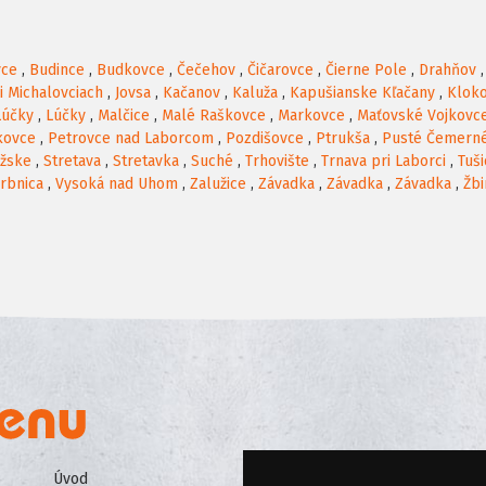
vce
,
Budince
,
Budkovce
,
Čečehov
,
Čičarovce
,
Čierne Pole
,
Drahňov
ri Michalovciach
,
Jovsa
,
Kačanov
,
Kaluža
,
Kapušianske Kľačany
,
Klok
Lúčky
,
Lúčky
,
Malčice
,
Malé Raškovce
,
Markovce
,
Maťovské Vojkovc
kovce
,
Petrovce nad Laborcom
,
Pozdišovce
,
Ptrukša
,
Pusté Čemern
ážske
,
Stretava
,
Stretavka
,
Suché
,
Trhovište
,
Trnava pri Laborci
,
Tuši
rbnica
,
Vysoká nad Uhom
,
Zalužice
,
Závadka
,
Závadka
,
Závadka
,
Žbi
Úvod
Všeobecné obchodné podmienk