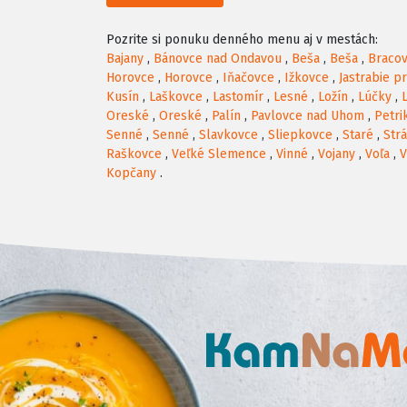
Pozrite si ponuku denného menu aj v mestách:
Bajany
,
Bánovce nad Ondavou
,
Beša
,
Beša
,
Braco
Horovce
,
Horovce
,
Iňačovce
,
Ižkovce
,
Jastrabie p
Kusín
,
Laškovce
,
Lastomír
,
Lesné
,
Ložín
,
Lúčky
,
Oreské
,
Oreské
,
Palín
,
Pavlovce nad Uhom
,
Petri
Senné
,
Senné
,
Slavkovce
,
Sliepkovce
,
Staré
,
Str
Raškovce
,
Veľké Slemence
,
Vinné
,
Vojany
,
Voľa
,
V
Kopčany
.