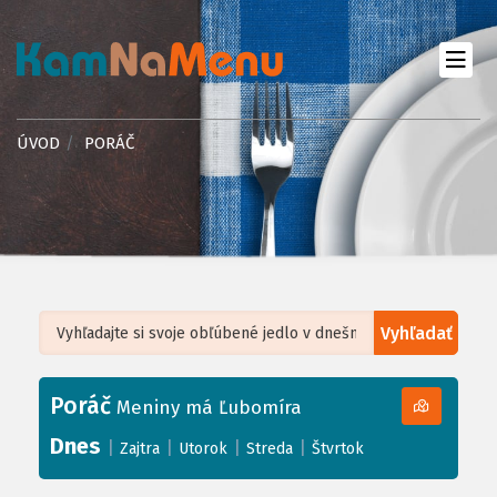
ÚVOD
PORÁČ
Vyhľadať
Leaflet
| ©
OpenStreetMap
, Tiles courtesy of
Humanitarian OpenStreetMap
Team
Poráč
+
Meniny má Ľubomíra
−
Dnes
|
|
|
|
Zajtra
Utorok
Streda
Štvrtok