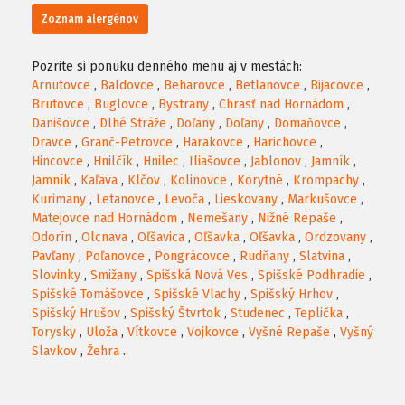
Zoznam alergénov
Pozrite si ponuku denného menu aj v mestách:
Arnutovce
,
Baldovce
,
Beharovce
,
Betlanovce
,
Bijacovce
,
Brutovce
,
Buglovce
,
Bystrany
,
Chrasť nad Hornádom
,
Danišovce
,
Dlhé Stráže
,
Doľany
,
Doľany
,
Domaňovce
,
Dravce
,
Granč-Petrovce
,
Harakovce
,
Harichovce
,
Hincovce
,
Hnilčík
,
Hnilec
,
Iliašovce
,
Jablonov
,
Jamník
,
Jamník
,
Kaľava
,
Klčov
,
Kolinovce
,
Korytné
,
Krompachy
,
Kurimany
,
Letanovce
,
Levoča
,
Lieskovany
,
Markušovce
,
Matejovce nad Hornádom
,
Nemešany
,
Nižné Repaše
,
Odorín
,
Olcnava
,
Oľšavica
,
Oľšavka
,
Oľšavka
,
Ordzovany
,
Pavľany
,
Poľanovce
,
Pongrácovce
,
Rudňany
,
Slatvina
,
Slovinky
,
Smižany
,
Spišská Nová Ves
,
Spišské Podhradie
,
Spišské Tomášovce
,
Spišské Vlachy
,
Spišský Hrhov
,
Spišský Hrušov
,
Spišský Štvrtok
,
Studenec
,
Teplička
,
Torysky
,
Uloža
,
Vítkovce
,
Vojkovce
,
Vyšné Repaše
,
Vyšný
Slavkov
,
Žehra
.