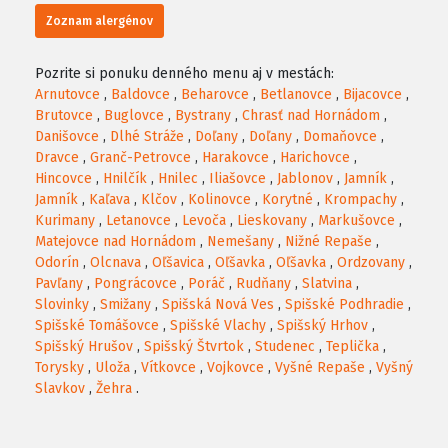
Zoznam alergénov
Pozrite si ponuku denného menu aj v mestách:
Arnutovce
,
Baldovce
,
Beharovce
,
Betlanovce
,
Bijacovce
,
Brutovce
,
Buglovce
,
Bystrany
,
Chrasť nad Hornádom
,
Danišovce
,
Dlhé Stráže
,
Doľany
,
Doľany
,
Domaňovce
,
Dravce
,
Granč-Petrovce
,
Harakovce
,
Harichovce
,
Hincovce
,
Hnilčík
,
Hnilec
,
Iliašovce
,
Jablonov
,
Jamník
,
Jamník
,
Kaľava
,
Klčov
,
Kolinovce
,
Korytné
,
Krompachy
,
Kurimany
,
Letanovce
,
Levoča
,
Lieskovany
,
Markušovce
,
Matejovce nad Hornádom
,
Nemešany
,
Nižné Repaše
,
Odorín
,
Olcnava
,
Oľšavica
,
Oľšavka
,
Oľšavka
,
Ordzovany
,
Pavľany
,
Pongrácovce
,
Poráč
,
Rudňany
,
Slatvina
,
Slovinky
,
Smižany
,
Spišská Nová Ves
,
Spišské Podhradie
,
Spišské Tomášovce
,
Spišské Vlachy
,
Spišský Hrhov
,
Spišský Hrušov
,
Spišský Štvrtok
,
Studenec
,
Teplička
,
Torysky
,
Uloža
,
Vítkovce
,
Vojkovce
,
Vyšné Repaše
,
Vyšný
Slavkov
,
Žehra
.