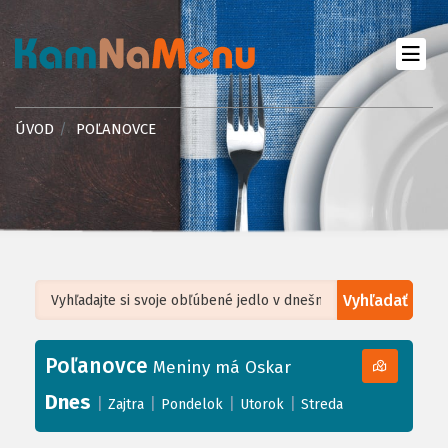
ÚVOD
POĽANOVCE
Vyhľadať
Leaflet
| ©
OpenStreetMap
, Tiles courtesy of
Humanitarian OpenStreetMap
Team
Poľanovce
+
Meniny má Oskar
−
Dnes
|
|
|
|
Zajtra
Pondelok
Utorok
Streda