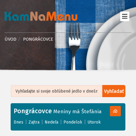
ÚVOD
PONGRÁCOVCE
Vyhľadať
Leaflet
| ©
OpenStreetMap
, Tiles courtesy of
Humanitarian OpenStreetMap
Team
Pongrácovce
+
Meniny má Štefánia
−
|
|
|
|
Dnes
Zajtra
Nedeľa
Pondelok
Utorok