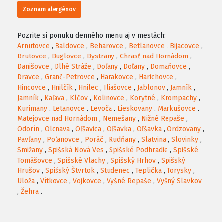
Zoznam alergénov
Pozrite si ponuku denného menu aj v mestách:
Arnutovce
,
Baldovce
,
Beharovce
,
Betlanovce
,
Bijacovce
,
Brutovce
,
Buglovce
,
Bystrany
,
Chrasť nad Hornádom
,
Danišovce
,
Dlhé Stráže
,
Doľany
,
Doľany
,
Domaňovce
,
Dravce
,
Granč-Petrovce
,
Harakovce
,
Harichovce
,
Hincovce
,
Hnilčík
,
Hnilec
,
Iliašovce
,
Jablonov
,
Jamník
,
Jamník
,
Kaľava
,
Klčov
,
Kolinovce
,
Korytné
,
Krompachy
,
Kurimany
,
Letanovce
,
Levoča
,
Lieskovany
,
Markušovce
,
Matejovce nad Hornádom
,
Nemešany
,
Nižné Repaše
,
Odorín
,
Olcnava
,
Oľšavica
,
Oľšavka
,
Oľšavka
,
Ordzovany
,
Pavľany
,
Poľanovce
,
Poráč
,
Rudňany
,
Slatvina
,
Slovinky
,
Smižany
,
Spišská Nová Ves
,
Spišské Podhradie
,
Spišské
Tomášovce
,
Spišské Vlachy
,
Spišský Hrhov
,
Spišský
Hrušov
,
Spišský Štvrtok
,
Studenec
,
Teplička
,
Torysky
,
Uloža
,
Vítkovce
,
Vojkovce
,
Vyšné Repaše
,
Vyšný Slavkov
,
Žehra
.