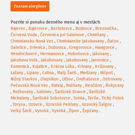
Zoznam alergénov
Pozrite si ponuku denného menu aj v mestách:
Bajerov
,
Bajerovce
,
Bertotovce
,
Bodovce
,
Brezovička
,
Červená Voda
,
Červenica pri Sabinove
,
Chmiňany
,
Chminianska Nová Ves
,
Chminianske Jakubovany
,
Ďačov
,
Daletice
,
Drienica
,
Dubovica
,
Gregorovce
,
Hanigovce
,
Hendrichovce
,
Hermanovce
,
Hubošovce
,
Jakovany
,
Jakubova Voľa
,
Jakubovany
,
Jakubovany
,
Jarovnice
,
Kamenica
,
Kojatice
,
Krásna Lúka
,
Krivany
,
Krížovany
,
Lažany
,
Lipany
,
Ľutina
,
Malý Šariš
,
Medzany
,
Milpoš
,
Nižný Slavkov
,
Olejníkov
,
Oľšov
,
Ondrašovce
,
Ostrovany
,
Pečovská Nová Ves
,
Ratvaj
,
Ražňany
,
Renčišov
,
Rokycany
,
Rožkovany
,
Sabinov
,
Šarišské Dravce
,
Šarišské
Michaľany
,
Šarišské Sokolovce
,
Svinia
,
Terňa
,
Tichý Potok
,
Torysa
,
Uzovce
,
Uzovské Pekľany
,
Uzovský Šalgov
,
Veľký Šariš
,
Vysoká
,
Vysoká
,
Žipov
,
Župčany
.