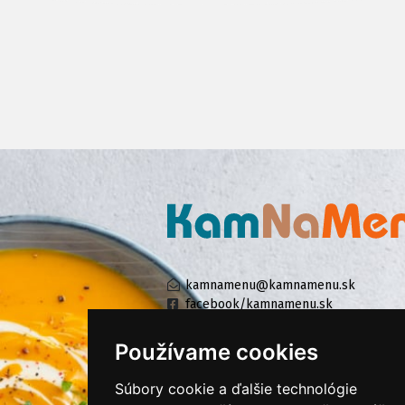
kamnamenu@kamnamenu.sk
facebook/kamnamenu.sk
instagram/kamnamenu.sk
Používame cookies
Súbory cookie a ďalšie technológie
KONTAKTUJTE NÁS