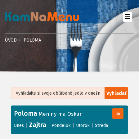
ÚVOD
POLOMA
Vyhľadať
Leaflet
| ©
OpenStreetMap
, Tiles courtesy of
Humanitarian OpenStreetMap
Team
Poloma
+
Meniny má Oskar
−
Zajtra
|
|
|
|
Dnes
Pondelok
Utorok
Streda