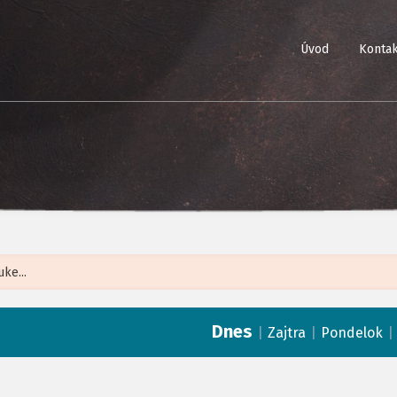
Úvod
Kontak
Leaflet
| ©
Op
Dnes
|
|
Zajtra
Pondelok