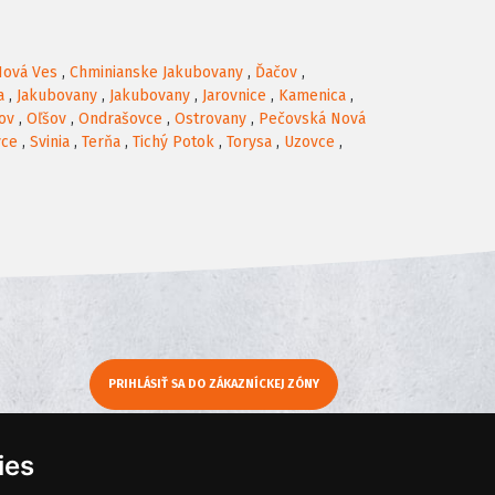
Nová Ves
,
Chminianske Jakubovany
,
Ďačov
,
a
,
Jakubovany
,
Jakubovany
,
Jarovnice
,
Kamenica
,
ov
,
Oľšov
,
Ondrašovce
,
Ostrovany
,
Pečovská Nová
vce
,
Svinia
,
Terňa
,
Tichý Potok
,
Torysa
,
Uzovce
,
PRIHLÁSIŤ SA DO ZÁKAZNÍCKEJ ZÓNY
y
Moje KamNaMenu
ies
Pridať reštauráciu