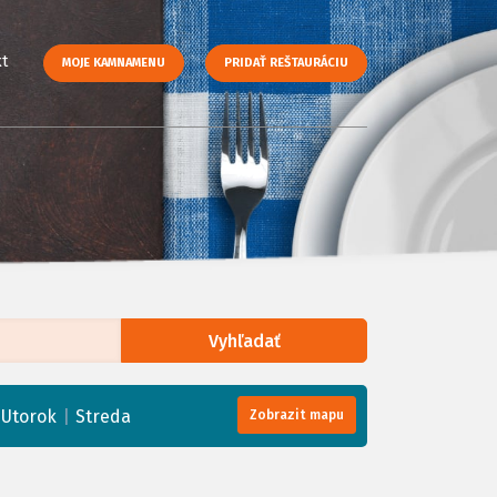
t
MOJE KAMNAMENU
PRIDAŤ REŠTAURÁCIU
Vyhľadať
enStreetMap
, Tiles courtesy of
Humanitarian OpenStreetMap Team
|
|
Utorok
Streda
Zobrazit mapu