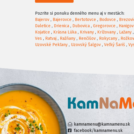
Pozrite si ponuku denného menu aj v mestách:
Bajerov
,
Bajerovce
,
Bertotovce
,
Bodovce
,
Brezovi
Daletice
,
Drienica
,
Dubovica
,
Gregorovce
,
Hanigov
Kojatice
,
Krásna Lúka
,
Krivany
,
Krížovany
,
Lažany
Ves
,
Ratvaj
,
Ražňany
,
Renčišov
,
Rokycany
,
Rožko
Uzovské Pekľany
,
Uzovský Šalgov
,
Veľký Šariš
,
Vy
kamnamenu@kamnamenu.sk
facebook/kamnamenu.sk