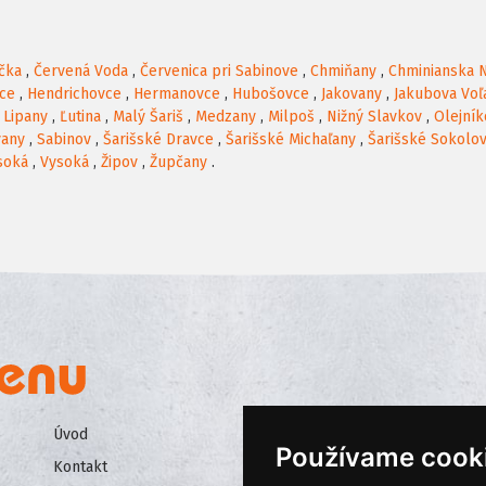
čka
,
Červená Voda
,
Červenica pri Sabinove
,
Chmiňany
,
Chminianska 
ce
,
Hendrichovce
,
Hermanovce
,
Hubošovce
,
Jakovany
,
Jakubova Voľ
,
Lipany
,
Ľutina
,
Malý Šariš
,
Medzany
,
Milpoš
,
Nižný Slavkov
,
Olejník
vany
,
Sabinov
,
Šarišské Dravce
,
Šarišské Michaľany
,
Šarišské Sokolo
soká
,
Vysoká
,
Žipov
,
Župčany
.
Úvod
Všeobecné obchodné podmienk
Používame cook
Kontakt
Ochrana osobných údajov