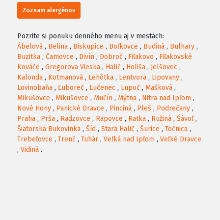
Zoznam alergénov
Pozrite si ponuku denného menu aj v mestách:
Ábelová
,
Belina
,
Biskupice
,
Boľkovce
,
Budiná
,
Bulhary
,
Buzitka
,
Čamovce
,
Divín
,
Dobroč
,
Fiľakovo
,
Fiľakovské
Kováče
,
Gregorova Vieska
,
Halič
,
Holiša
,
Jelšovec
,
Kalonda
,
Kotmanová
,
Lehôtka
,
Lentvora
,
Lipovany
,
Lovinobaňa
,
Ľuboreč
,
Lučenec
,
Lupoč
,
Mašková
,
Mikušovce
,
Mikušovce
,
Mučín
,
Mýtna
,
Nitra nad Ipľom
,
Nové Hony
,
Panické Dravce
,
Pinciná
,
Pleš
,
Podrečany
,
Praha
,
Prša
,
Radzovce
,
Rapovce
,
Ratka
,
Ružiná
,
Šávoľ
,
Šiatorská Bukovinka
,
Šíd
,
Stará Halič
,
Šurice
,
Točnica
,
Trebeľovce
,
Trenč
,
Tuhár
,
Veľká nad Ipľom
,
Veľké Dravce
,
Vidiná
.