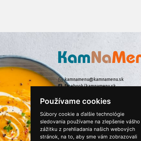
kamnamenu@kamnamenu.sk
facebook/kamnamenu.sk
instagram/kamnamenu.sk
Používame cookies
Súbory cookie a ďalšie technológie
KONTAKTUJTE NÁS
sledovania používame na zlepšenie vášho
zážitku z prehliadania našich webových
stránok, na to, aby sme vám zobrazovali
PRIHLÁSIŤ SA DO ZÁKAZNÍCKEJ ZÓNY