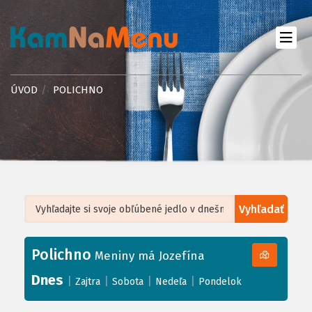
ÚVOD
POLICHNO
Vyhľadať
Leaflet
| ©
OpenStreetMap
, Tiles courtesy of
Humanitarian OpenStreetMap
Team
Polichno
+
Meniny má Jozefína
−
Dnes
|
|
|
|
Zajtra
Sobota
Nedeľa
Pondelok