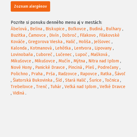
Zoznam alergénov
Pozrite si ponuku denného menu aj v mestách:
Ábelová
,
Belina
,
Biskupice
,
Boľkovce
,
Budiná
,
Bulhary
,
Buzitka
,
Čamovce
,
Divín
,
Dobroč
,
Fiľakovo
,
Fiľakovské
Kováče
,
Gregorova Vieska
,
Halič
,
Holiša
,
Jelšovec
,
Kalonda
,
Kotmanová
,
Lehôtka
,
Lentvora
,
Lipovany
,
Lovinobaňa
,
Ľuboreč
,
Lučenec
,
Lupoč
,
Mašková
,
Mikušovce
,
Mikušovce
,
Mučín
,
Mýtna
,
Nitra nad Ipľom
,
Nové Hony
,
Panické Dravce
,
Pinciná
,
Pleš
,
Podrečany
,
Polichno
,
Praha
,
Prša
,
Radzovce
,
Rapovce
,
Ratka
,
Šávoľ
,
Šiatorská Bukovinka
,
Šíd
,
Stará Halič
,
Šurice
,
Točnica
,
Trebeľovce
,
Trenč
,
Tuhár
,
Veľká nad Ipľom
,
Veľké Dravce
,
Vidiná
.