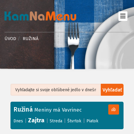
ÚVOD
RUŽINÁ
Vyhľadať
Leaflet
| ©
OpenStreetMap
, Tiles courtesy of
Humanitarian OpenStreetMap
Team
Ružiná
+
Meniny má Vavrinec
−
Zajtra
|
|
|
|
Dnes
Streda
Štvrtok
Piatok