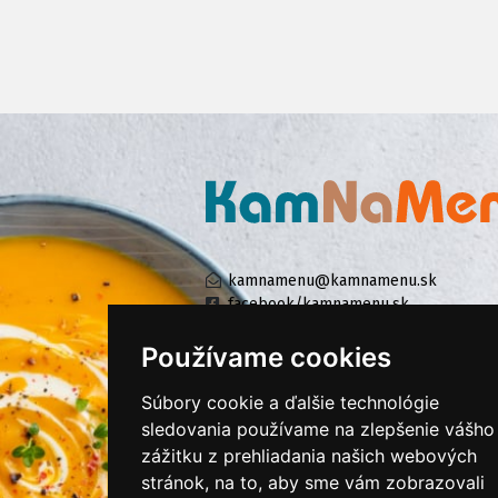
kamnamenu@kamnamenu.sk
facebook/kamnamenu.sk
instagram/kamnamenu.sk
Používame cookies
Súbory cookie a ďalšie technológie
KONTAKTUJTE NÁS
sledovania používame na zlepšenie vášho
zážitku z prehliadania našich webových
stránok, na to, aby sme vám zobrazovali
PRIHLÁSIŤ SA DO ZÁKAZNÍCKEJ ZÓNY