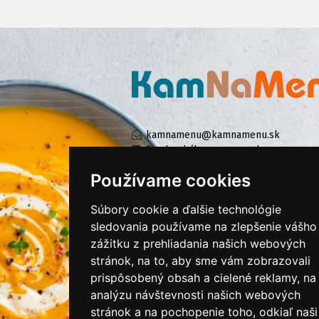
kamnamenu@kamnamenu.sk
facebook/kamnamenu.sk
instagram/kamnamenu.sk
Používame cookies
Súbory cookie a ďalšie technológie
KONTAKTUJTE NÁS
sledovania používame na zlepšenie vášho
zážitku z prehliadania našich webových
stránok, na to, aby sme vám zobrazovali
PRIHLÁSIŤ SA DO ZÁKAZNÍCKEJ ZÓNY
prispôsobený obsah a cielené reklamy, na
analýzu návštevnosti našich webových
Všeobecné obchodné podmienky
stránok a na pochopenie toho, odkiaľ naši