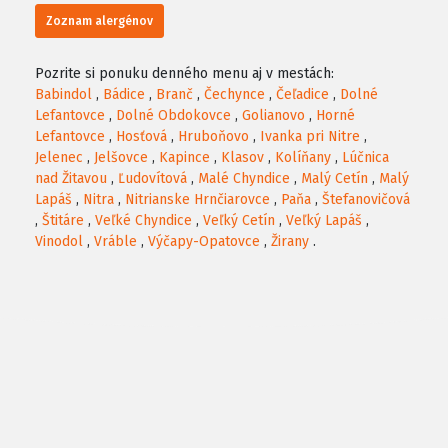
Zoznam alergénov
Pozrite si ponuku denného menu aj v mestách:
Babindol
,
Bádice
,
Branč
,
Čechynce
,
Čeľadice
,
Dolné
Lefantovce
,
Dolné Obdokovce
,
Golianovo
,
Horné
Lefantovce
,
Hosťová
,
Hruboňovo
,
Ivanka pri Nitre
,
Jelenec
,
Jelšovce
,
Kapince
,
Klasov
,
Kolíňany
,
Lúčnica
nad Žitavou
,
Ľudovítová
,
Malé Chyndice
,
Malý Cetín
,
Malý
Lapáš
,
Nitra
,
Nitrianske Hrnčiarovce
,
Paňa
,
Štefanovičová
,
Štitáre
,
Veľké Chyndice
,
Veľký Cetín
,
Veľký Lapáš
,
Vinodol
,
Vráble
,
Výčapy-Opatovce
,
Žirany
.