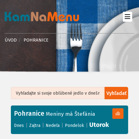
ÚVOD
POHRANICE
Vyhľadať
Leaflet
| ©
OpenStreetMap
, Tiles courtesy of
Humanitarian OpenStreetMap
Team
Pohranice
+
Meniny má Štefánia
−
Utorok
|
|
|
|
Dnes
Zajtra
Nedeľa
Pondelok