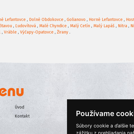
né Lefantovce
,
Dolné Obdokovce
,
Golianovo
,
Horné Lefantovce
,
Hos
Žitavou
,
Ľudovítová
,
Malé Chyndice
,
Malý Cetín
,
Malý Lapáš
,
Nitra
,
N
l
,
Vráble
,
Výčapy-Opatovce
,
Žirany
.
Úvod
Všeobecné obchodné podmienk
Používame cook
Kontakt
Ochrana osobných údajov
Súbory cookie a ďalšie t
Cookies
zážitku z prehliadania n