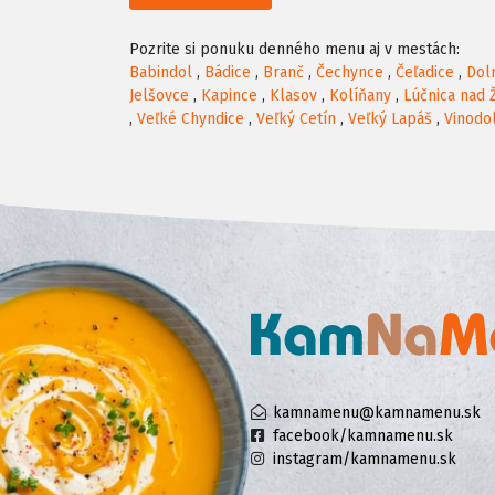
Pozrite si ponuku denného menu aj v mestách:
Babindol
,
Bádice
,
Branč
,
Čechynce
,
Čeľadice
,
Dol
Jelšovce
,
Kapince
,
Klasov
,
Kolíňany
,
Lúčnica nad 
,
Veľké Chyndice
,
Veľký Cetín
,
Veľký Lapáš
,
Vinodo
kamnamenu@kamnamenu.sk
facebook/kamnamenu.sk
instagram/kamnamenu.sk