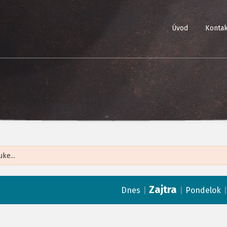
Úvod
Kontak
Leaflet
| ©
Op
Zajtra
|
|
Dnes
Pondelok