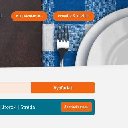
t
MOJE KAMNAMENU
PRIDAŤ REŠTAURÁCIU
Vyhľadať
enStreetMap
, Tiles courtesy of
Humanitarian OpenStreetMap Team
|
|
Utorok
Streda
Zobrazit mapu