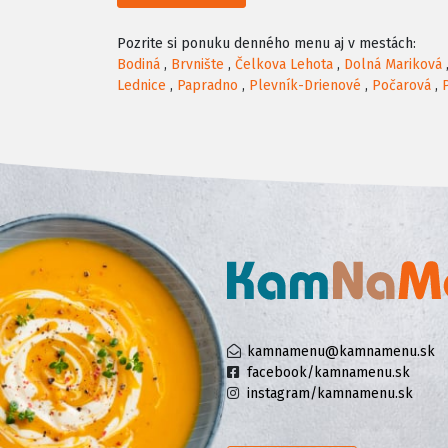
Pozrite si ponuku denného menu aj v mestách:
Bodiná
,
Brvnište
,
Čelkova Lehota
,
Dolná Mariková
Lednice
,
Papradno
,
Plevník-Drienové
,
Počarová
,
kamnamenu@kamnamenu.sk
facebook/kamnamenu.sk
instagram/kamnamenu.sk