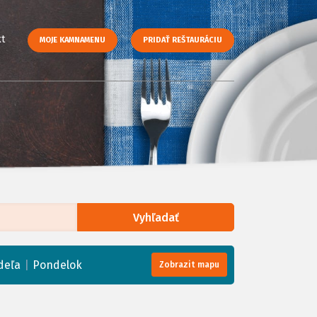
t
MOJE KAMNAMENU
PRIDAŤ REŠTAURÁCIU
Vyhľadať
enStreetMap
, Tiles courtesy of
Humanitarian OpenStreetMap Team
|
deľa
Pondelok
Zobrazit mapu