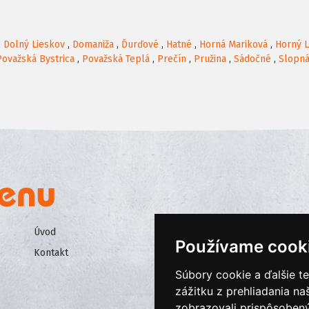
,
Dolný Lieskov
,
Domaniža
,
Ďurďové
,
Hatné
,
Horná Mariková
,
Horný L
Považská Bystrica
,
Považská Teplá
,
Prečín
,
Pružina
,
Sádočné
,
Slopn
Úvod
Všeobecné obchodné podmienk
Používame cook
Kontakt
Ochrana osobných údajov
Súbory cookie a ďalšie t
Cookies
zážitku z prehliadania n
zobrazovali prispôsobený