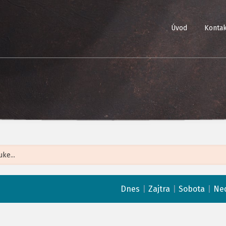
Úvod
Kontak
Leaflet
| ©
Op
|
|
|
Dnes
Zajtra
Sobota
Ne