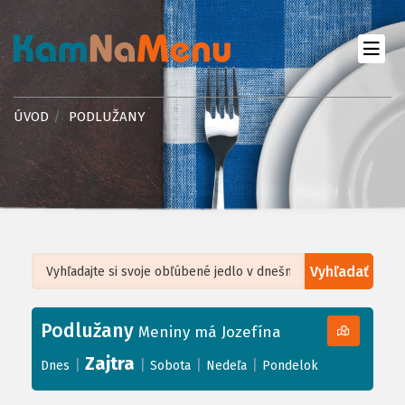
ÚVOD
PODLUŽANY
Vyhľadať
Leaflet
| ©
OpenStreetMap
, Tiles courtesy of
Humanitarian OpenStreetMap
Team
Podlužany
+
Meniny má Jozefína
−
Zajtra
|
|
|
|
Dnes
Sobota
Nedeľa
Pondelok