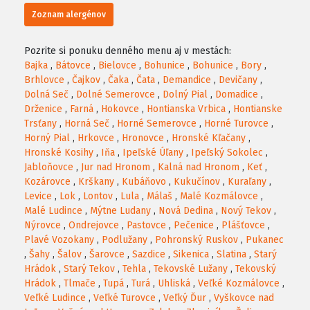
Zoznam alergénov
Pozrite si ponuku denného menu aj v mestách:
Bajka
,
Bátovce
,
Bielovce
,
Bohunice
,
Bohunice
,
Bory
,
Brhlovce
,
Čajkov
,
Čaka
,
Čata
,
Demandice
,
Devičany
,
Dolná Seč
,
Dolné Semerovce
,
Dolný Pial
,
Domadice
,
Drženice
,
Farná
,
Hokovce
,
Hontianska Vrbica
,
Hontianske
Trsťany
,
Horná Seč
,
Horné Semerovce
,
Horné Turovce
,
Horný Pial
,
Hrkovce
,
Hronovce
,
Hronské Kľačany
,
Hronské Kosihy
,
Iňa
,
Ipeľské Úľany
,
Ipeľský Sokolec
,
Jabloňovce
,
Jur nad Hronom
,
Kalná nad Hronom
,
Keť
,
Kozárovce
,
Krškany
,
Kubáňovo
,
Kukučínov
,
Kuraľany
,
Levice
,
Lok
,
Lontov
,
Lula
,
Málaš
,
Malé Kozmálovce
,
Malé Ludince
,
Mýtne Ludany
,
Nová Dedina
,
Nový Tekov
,
Nýrovce
,
Ondrejovce
,
Pastovce
,
Pečenice
,
Plášťovce
,
Plavé Vozokany
,
Podlužany
,
Pohronský Ruskov
,
Pukanec
,
Šahy
,
Šalov
,
Šarovce
,
Sazdice
,
Sikenica
,
Slatina
,
Starý
Hrádok
,
Starý Tekov
,
Tehla
,
Tekovské Lužany
,
Tekovský
Hrádok
,
Tlmače
,
Tupá
,
Turá
,
Uhliská
,
Veľké Kozmálovce
,
Veľké Ludince
,
Veľké Turovce
,
Veľký Ďur
,
Vyškovce nad