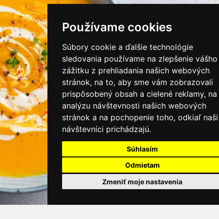
instagram/kamnamenu.sk
Používame cookies
KONTAKTUJTE NÁS
Súbory cookie a ďalšie technológie
sledovania používame na zlepšenie vášho
zážitku z prehliadania našich webových
PRIHLÁSIŤ SA DO ZÁKAZNÍCKEJ ZÓNY
stránok, na to, aby sme vám zobrazovali
prispôsobený obsah a cielené reklamy, na
Všeobecné obchodné podmienky
analýzu návštevnosti našich webových
stránok a na pochopenie toho, odkiaľ naši
Ochrana osobných údajov
návštevníci prichádzajú.
Cookies
Súhlasím
Moje KamNaMenu
Odmietam
Pridať reštauráciu
Cenník balíkov
Zmeniť moje nastavenia