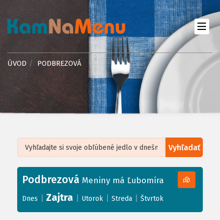
ÚVOD
PODBREZOVÁ
Vyhľadať
Leaflet
| ©
OpenStreetMap
, Tiles courtesy of
Humanitarian OpenStreetMap
Team
Podbrezová
+
Meniny má Ľubomíra
−
Zajtra
|
|
|
|
Dnes
Utorok
Streda
Štvrtok