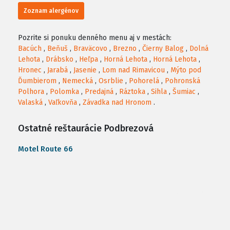
Zoznam alergénov
Pozrite si ponuku denného menu aj v mestách:
Bacúch
,
Beňuš
,
Braväcovo
,
Brezno
,
Čierny Balog
,
Dolná
Lehota
,
Drábsko
,
Heľpa
,
Horná Lehota
,
Horná Lehota
,
Hronec
,
Jarabá
,
Jasenie
,
Lom nad Rimavicou
,
Mýto pod
Ďumbierom
,
Nemecká
,
Osrblie
,
Pohorelá
,
Pohronská
Polhora
,
Polomka
,
Predajná
,
Ráztoka
,
Sihla
,
Šumiac
,
Valaská
,
Vaľkovňa
,
Závadka nad Hronom
.
Ostatné reštaurácie Podbrezová
Motel Route 66