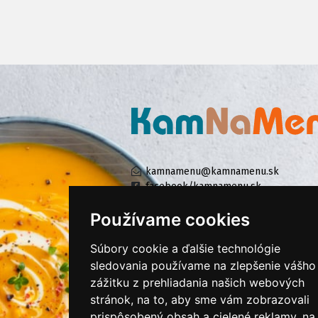
kamnamenu@kamnamenu.sk
facebook/kamnamenu.sk
instagram/kamnamenu.sk
Používame cookies
Súbory cookie a ďalšie technológie
KONTAKTUJTE NÁS
sledovania používame na zlepšenie vášho
zážitku z prehliadania našich webových
stránok, na to, aby sme vám zobrazovali
PRIHLÁSIŤ SA DO ZÁKAZNÍCKEJ ZÓNY
prispôsobený obsah a cielené reklamy, na