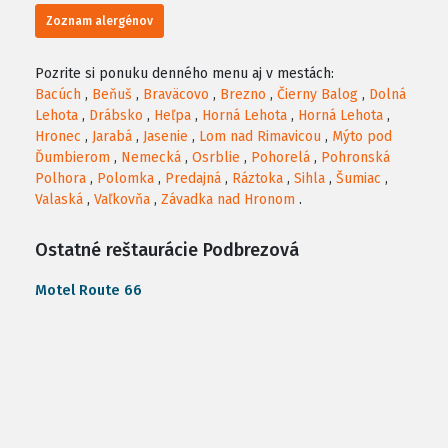
Zoznam alergénov
Pozrite si ponuku denného menu aj v mestách:
Bacúch
,
Beňuš
,
Braväcovo
,
Brezno
,
Čierny Balog
,
Dolná
Lehota
,
Drábsko
,
Heľpa
,
Horná Lehota
,
Horná Lehota
,
Hronec
,
Jarabá
,
Jasenie
,
Lom nad Rimavicou
,
Mýto pod
Ďumbierom
,
Nemecká
,
Osrblie
,
Pohorelá
,
Pohronská
Polhora
,
Polomka
,
Predajná
,
Ráztoka
,
Sihla
,
Šumiac
,
Valaská
,
Vaľkovňa
,
Závadka nad Hronom
.
Ostatné reštaurácie Podbrezová
Motel Route 66