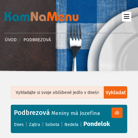
ÚVOD
PODBREZOVÁ
Vyhľadať
Leaflet
| ©
OpenStreetMap
, Tiles courtesy of
Humanitarian OpenStreetMap
Team
Podbrezová
+
Meniny má Jozefína
−
Pondelok
|
|
|
|
Dnes
Zajtra
Sobota
Nedeľa