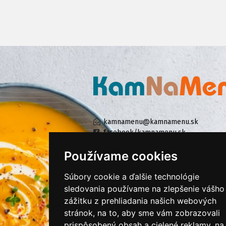
kamnamenu@kamnamenu.sk
facebook/kamnamenu.sk
instagram/kamnamenu.sk
Používame cookies
Súbory cookie a ďalšie technológie
KONTAKTUJTE NÁS
sledovania používame na zlepšenie vášho
zážitku z prehliadania našich webových
stránok, na to, aby sme vám zobrazovali
PRIHLÁSIŤ SA DO ZÁKAZNÍCKEJ ZÓNY
prispôsobený obsah a cielené reklamy, na