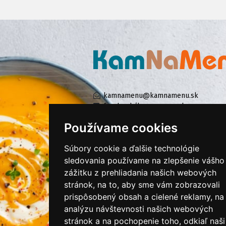
kamnamenu@kamnamenu.sk
facebook/kamnamenu.sk
instagram/kamnamenu.sk
Používame cookies
Súbory cookie a ďalšie technológie
KONTAKTUJTE NÁS
sledovania používame na zlepšenie vášho
zážitku z prehliadania našich webových
stránok, na to, aby sme vám zobrazovali
PRIHLÁSIŤ SA DO ZÁKAZNÍCKEJ ZÓNY
prispôsobený obsah a cielené reklamy, na
analýzu návštevnosti našich webových
Všeobecné obchodné podmienky
stránok a na pochopenie toho, odkiaľ naši