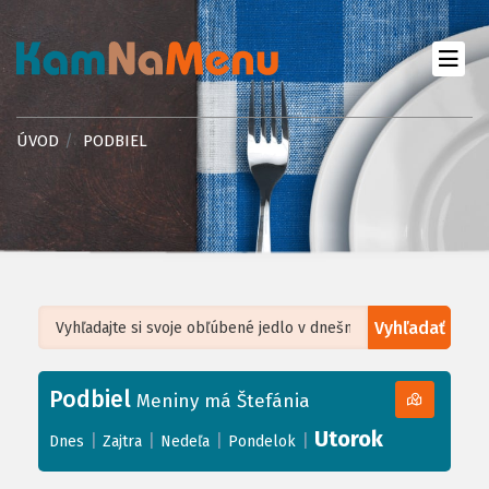
ÚVOD
PODBIEL
Vyhľadať
Leaflet
| ©
OpenStreetMap
, Tiles courtesy of
Humanitarian OpenStreetMap
Team
Podbiel
+
Meniny má Štefánia
−
Utorok
|
|
|
|
Dnes
Zajtra
Nedeľa
Pondelok