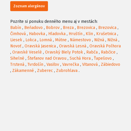
Zoznam alergénov
Pozrite si ponuku denného menu aj v mestách:
Babín
,
Beňadovo
,
Bobrov
,
Breza
,
Brezovica
,
Brezovica
,
Čimhová
,
Habovka
,
Hladovka
,
Hruštín
,
Klin
,
Krušetnica
,
Liesek
,
Lokca
,
Lomná
,
Mútne
,
Námestovo
,
Nižná
,
Nižná
,
Novoť
,
Oravská Jasenica
,
Oravská Lesná
,
Oravská Polhora
,
Oravské Veselé
,
Oravský Biely Potok
,
Rabča
,
Rabčice
,
Sihelné
,
Štefanov nad Oravou
,
Suchá Hora
,
Ťapešovo
,
Trstená
,
Tvrdošín
,
Vasiľov
,
Vavrečka
,
Vitanová
,
Zábiedovo
,
Zákamenné
,
Zuberec
,
Zubrohlava
.