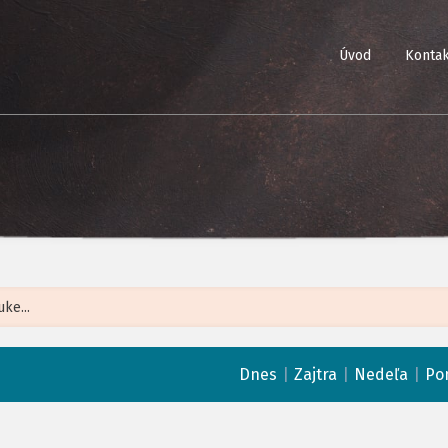
Úvod
Kontak
Leaflet
| ©
Op
|
|
|
Dnes
Zajtra
Nedeľa
Po