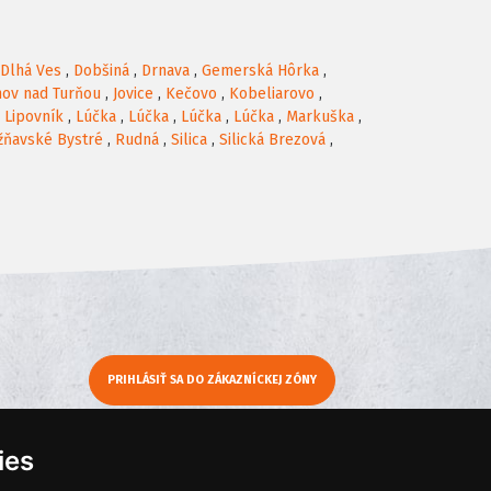
Dlhá Ves
,
Dobšiná
,
Drnava
,
Gemerská Hôrka
,
nov nad Turňou
,
Jovice
,
Kečovo
,
Kobeliarovo
,
,
Lipovník
,
Lúčka
,
Lúčka
,
Lúčka
,
Lúčka
,
Markuška
,
žňavské Bystré
,
Rudná
,
Silica
,
Silická Brezová
,
PRIHLÁSIŤ SA DO ZÁKAZNÍCKEJ ZÓNY
y
Moje KamNaMenu
ies
Pridať reštauráciu