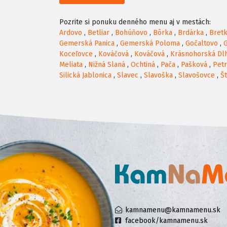
Pozrite si ponuku denného menu aj v mestách:
Ardovo
,
Betliar
,
Bohúňovo
,
Bôrka
,
Brdárka
,
Bret
Gemerská Panica
,
Gemerská Poloma
,
Gočaltovo
,
Koceľovce
,
Kováčová
,
Kováčová
,
Krásnohorská Dl
Meliata
,
Nižná Slaná
,
Ochtiná
,
Pača
,
Pašková
,
Pet
Silická Jablonica
,
Slavec
,
Slavoška
,
Slavošovce
,
Št
kamnamenu@kamnamenu.sk
facebook/kamnamenu.sk