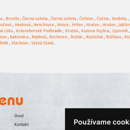
ka
,
Brzotín
,
Čierna Lehota
,
Čierna Lehota
,
Čoltovo
,
Čučma
,
Dedinky
,
Gočovo
,
Hanková
,
Henckovce
,
Honce
,
Hrhov
,
Hrušov
,
Hrušov
,
Jablo
há Lúka
,
Krásnohorské Podhradie
,
Kružná
,
Kunova Teplica
,
Lipovník
rovo
,
Rakovnica
,
Rejdová
,
Rochovce
,
Roštár
,
Rozložná
,
Rožňava
,
Ro
ítnik
,
Vlachovo
,
Vyšná Slaná
.
Úvod
Všeobecné obchodné podmienk
Používame cook
Kontakt
Ochrana osobných údajov