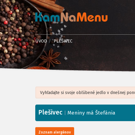
ÚVOD
PLEŠIVEC
Plešivec
+
|
Meniny má Štefánia
−
Zoznam alergénov