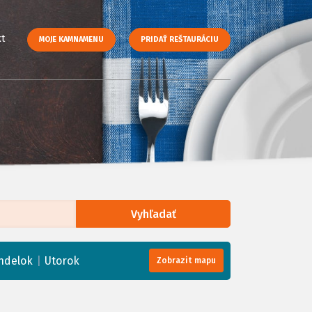
t
MOJE KAMNAMENU
PRIDAŤ REŠTAURÁCIU
Vyhľadať
enStreetMap
, Tiles courtesy of
Humanitarian OpenStreetMap Team
|
ndelok
Utorok
Zobrazit mapu