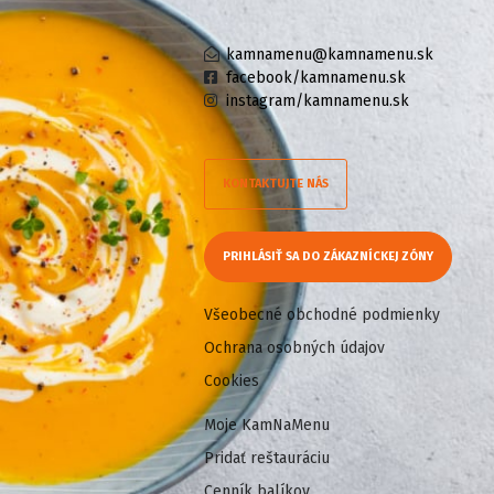
kamnamenu@kamnamenu.sk
facebook/kamnamenu.sk
instagram/kamnamenu.sk
KONTAKTUJTE NÁS
PRIHLÁSIŤ SA DO ZÁKAZNÍCKEJ ZÓNY
Všeobecné obchodné podmienky
Ochrana osobných údajov
Cookies
Moje KamNaMenu
Pridať reštauráciu
Cenník balíkov