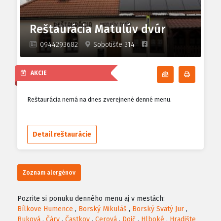
Reštaurácia Matulúv dvúr
0944293682
Sobotišťe 314
AKCIE
Odoberať denn
Tlačiť d
Reštaurácia nemá na dnes zverejnené denné menu.
Detail reštaurácie
Zoznam alergénov
Pozrite si ponuku denného menu aj v mestách:
Bílkove Humence
,
Borský Mikuláš
,
Borský Svätý Jur
,
Buková
,
Čáry
,
Častkov
,
Cerová
,
Dojč
,
Hlboké
,
Hradište