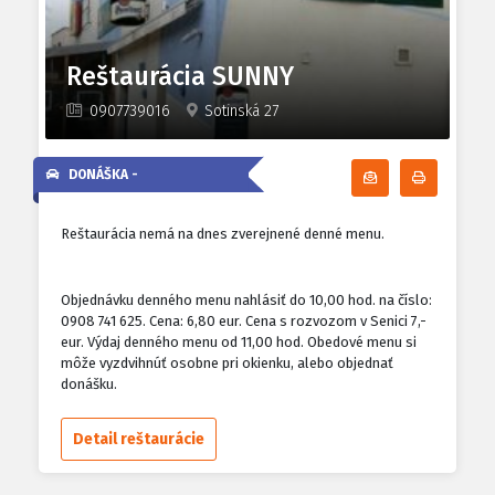
Reštaurácia SUNNY
0907739016
Sotinská 27
DONÁŠKA -
Odoberať denn
Tlačiť d
Reštaurácia nemá na dnes zverejnené denné menu.
Objednávku denného menu nahlásiť do 10,00 hod. na číslo:
0908 741 625. Cena: 6,80 eur. Cena s rozvozom v Senici 7,-
eur. Výdaj denného menu od 11,00 hod. Obedové menu si
môže vyzdvihnúť osobne pri okienku, alebo objednať
donášku.
Detail reštaurácie