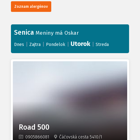
Zoznam alergénov
Senica
Meniny má Oskar
Utorok
|
|
|
|
Dnes
Zajtra
Pondelok
Streda
Road 500
0905866081
Čáčovská cesta 5410/1