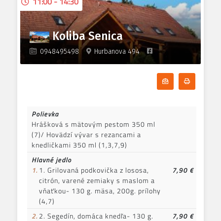
11:00 - 14:30
mäsom a parmazanom 3,7
Koliba Senica
0948495498
Hurbanova 494
Odoberať denn
Tlačiť d
Polievka
Hrášková s mätovým pestom 350 ml
(7)/ Hovädzí vývar s rezancami a
knedličkami 350 ml (1,3,7,9)
Hlavné jedlo
1.
1. Grilovaná podkovička z lososa,
7,90 €
citrón, varené zemiaky s maslom a
vňaťkou- 130 g. mäsa, 200g. prílohy
(4,7)
2.
2. Segedín, domáca knedľa- 130 g.
7,90 €