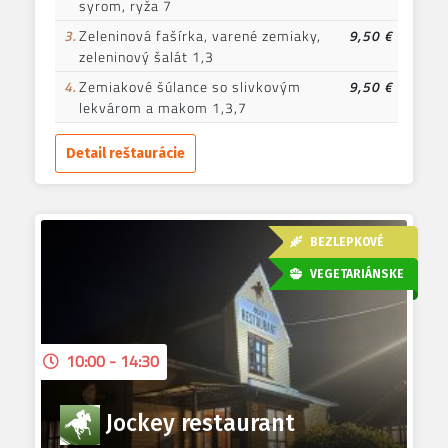
syrom, ryža 7
3.
Zeleninová fašírka, varené zemiaky,
9,50 €
zeleninový šalát 1,3
4.
Zemiakové šúlance so slivkovým
9,50 €
lekvárom a makom 1,3,7
Detail reštaurácie
BEZLEPKOVÉ
VEGETARIÁNSKE
10:00 - 14:30
Jockey restaurant