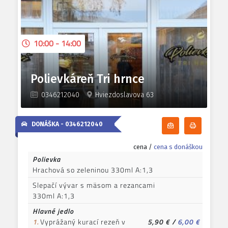
10:00 - 14:00
Polievkáreň Tri hrnce
0346212040
Hviezdoslavova 63
DONÁŠKA -
0346212040
Odoberať denn
Tlačiť d
cena /
cena s donáškou
Polievka
Hrachová so zeleninou 330ml A:1,3
Slepačí vývar s mäsom a rezancami
330ml A:1,3
Hlavné jedlo
1.
Vyprážaný kurací rezeň v
5,90 €
/
6,00 €