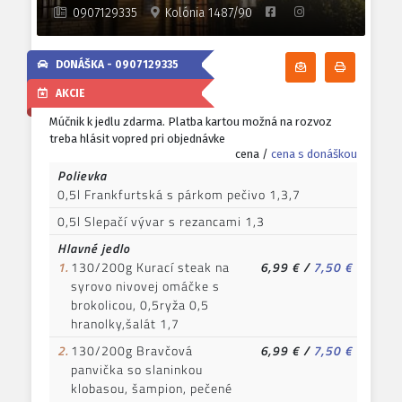
0907129335
Kolónia 1487/90
DONÁŠKA -
0907129335
Odoberať denn
Tlačiť d
AKCIE
Múčnik k jedlu zdarma. Platba kartou možná na rozvoz
treba hlásit vopred pri objednávke
cena /
cena s donáškou
Polievka
0,5l Frankfurtská s párkom pečivo 1,3,7
0,5l Slepačí vývar s rezancami 1,3
Hlavné jedlo
1.
130/200g Kurací steak na
6,99 €
/
7,50 €
syrovo nivovej omáčke s
brokolicou, 0,5ryža 0,5
hranolky,šalát 1,7
2.
130/200g Bravčová
6,99 €
/
7,50 €
panvička so slaninkou
klobasou, šampion, pečené