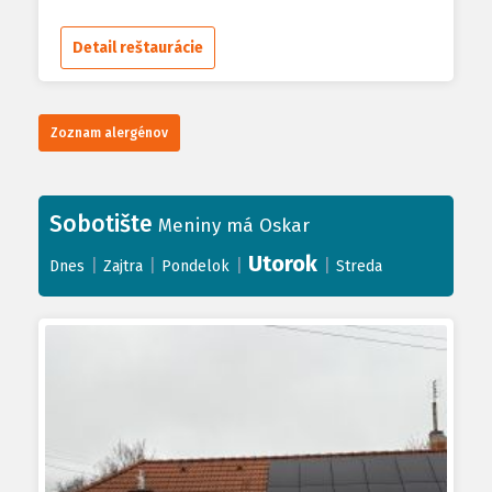
Detail reštaurácie
Zoznam alergénov
Sobotište
Meniny má Oskar
Utorok
|
|
|
|
Dnes
Zajtra
Pondelok
Streda