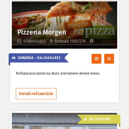
Pizzeria Morgen
0346694853
Sotinská 1592/27A
DONÁŠKA -
034/6694853
Odoberať denn
Tlačiť d
Reštaurácia nemá na dnes zverejnené denné menu.
Detail reštaurácie
BEZLEPKOVÉ