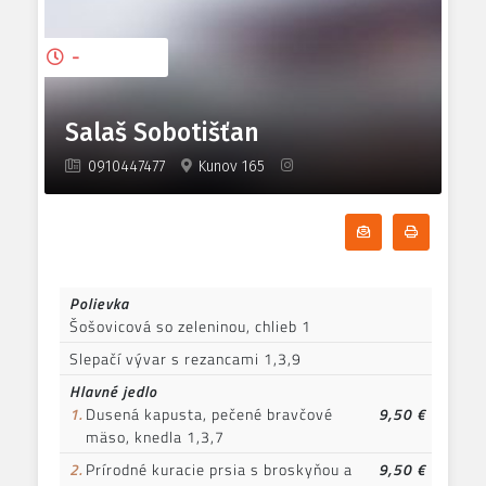
-
Salaš Sobotišťan
0910447477
Kunov 165
Odoberať denn
Tlačiť d
Polievka
Šošovicová so zeleninou, chlieb 1
Slepačí vývar s rezancami 1,3,9
Hlavné jedlo
1.
Dusená kapusta, pečené bravčové
9,50 €
mäso, knedla 1,3,7
2.
Prírodné kuracie prsia s broskyňou a
9,50 €