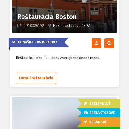
Reštaurácia Boston
0918326192
Hviezdoslavova 1397
DONÁŠKA -
0918326192
Odoberať denn
Tlačiť d
Reštaurácia nemá na dnes zverejnené denné menu.
Detail reštaurácie
BEZLEPKOVÉ
BEZLAKTÓZOVÉ
VEGÁNSKE