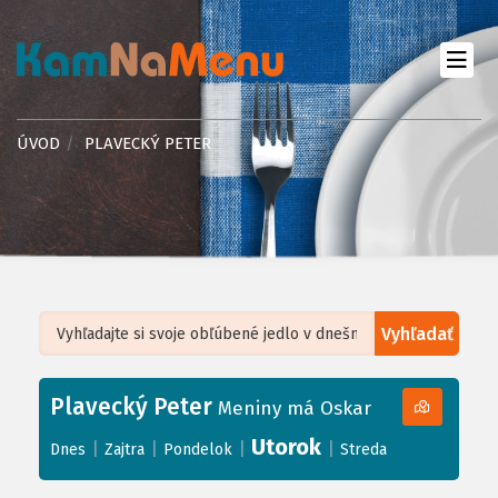
ÚVOD
PLAVECKÝ PETER
Vyhľadať
Leaflet
| ©
OpenStreetMap
, Tiles courtesy of
Humanitarian OpenStreetMap
Team
Plavecký Peter
+
Meniny má Oskar
−
Utorok
|
|
|
|
Dnes
Zajtra
Pondelok
Streda