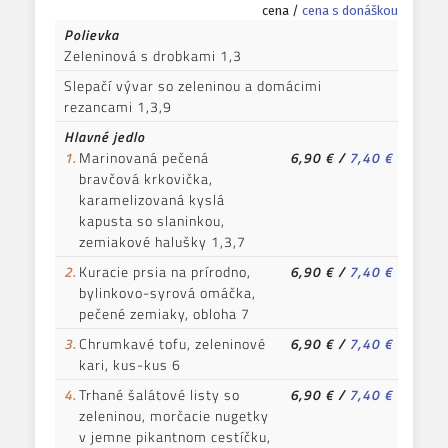
cena /
cena s donáškou
Polievka
Zeleninová s drobkami 1,3
Slepačí vývar so zeleninou a domácimi
rezancami 1,3,9
Hlavné jedlo
1.
Marinovaná pečená
6,90 €
/
7,40 €
bravčová krkovička,
karamelizovaná kyslá
kapusta so slaninkou,
zemiakové halušky 1,3,7
2.
Kuracie prsia na prírodno,
6,90 €
/
7,40 €
bylinkovo-syrová omáčka,
pečené zemiaky, obloha 7
3.
Chrumkavé tofu, zeleninové
6,90 €
/
7,40 €
kari, kus-kus 6
4.
Trhané šalátové listy so
6,90 €
/
7,40 €
zeleninou, morčacie nugetky
v jemne pikantnom cestíčku,