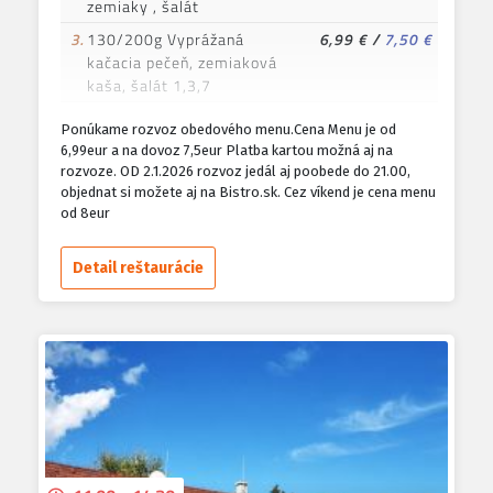
zemiaky , šalát
3.
130/200g Vyprážaná
6,99 €
/
7,50 €
kačacia pečeň, zemiaková
kaša, šalát 1,3,7
4.
130/200g Kuracie rizoto s
6,99 €
/
7,50 €
Ponúkame rozvoz obedového menu.Cena Menu je od
mozarelou, miešaný šalát 7
6,99eur a na dovoz 7,5eur Platba kartou možná aj na
rozvoze. OD 2.1.2026 rozvoz jedál aj poobede do 21.00,
5.
150/200g Vyprážaný
6,99 €
/
7,50 €
objednat si možete aj na Bistro.sk. Cez víkend je cena menu
bravčový alebo kurací rezeň
od 8eur
v panko strúhanke opekané
zemiaky šalát 1,3,7
Detail reštaurácie
6.
150/200g XXl Kurach alebo
7,99 €
/
8,50 €
bravčový černohor, hranolky,
tatarská omáčka 1,3,7
7.
150/200g Hovädzí burger so
9,99 €
/
10,50 €
slaninkou, hranolky, 1,3,7
8.
120/200 Vyprážaný syr
6,99 €
/
7,50 €
hranolky, tatarská omáčka
1,3,7
9.
400g Cezar šalát s kuracím
6,99 €
/
7,50 €