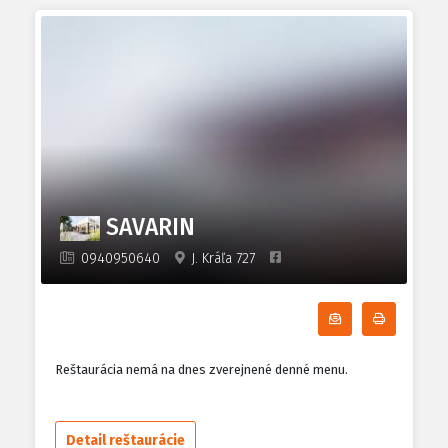
SAVARIN
0940950640
J. Kráľa 727
Odoberať denn
Tlačiť d
Reštaurácia nemá na dnes zverejnené denné menu.
Detail reštaurácie