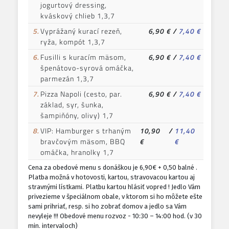
jogurtový dressing,
kváskový chlieb 1,3,7
5.
Vyprážaný kurací rezeň,
6,90 €
/
7,40 €
ryža, kompót 1,3,7
6.
Fusilli s kuracím mäsom,
6,90 €
/
7,40 €
špenátovo-syrová omáčka,
parmezán 1,3,7
7.
Pizza Napoli (cesto, par.
6,90 €
/
7,40 €
základ, syr, šunka,
šampiňóny, olivy) 1,7
8.
VIP: Hamburger s trhaným
10,90
/
11,40
bravčovým mäsom, BBQ
€
€
omáčka, hranolky 1,7
Cena za obedové menu s donáškou je 6,90€ + 0,50 balné .
Platba možná v hotovosti, kartou, stravovacou kartou aj
stravnými lístkami. Platbu kartou hlásiť vopred ! Jedlo Vám
privezieme v špeciálnom obale, v ktorom si ho môžete ešte
sami prihriať, resp. si ho zobrať domov a jedlo sa Vám
nevyleje !!! Obedové menu rozvoz - 10:30 – 14:00 hod. (v 30
min. intervaloch)