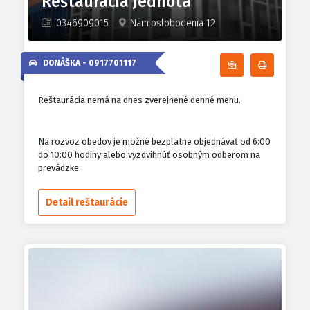
Reštaurácia Jednota
0346909015
Nám.oslobodenia 12
DONÁŠKA -
0917701117
Odoberať denn
Tlačiť d
Reštaurácia nemá na dnes zverejnené denné menu.
Na rozvoz obedov je možné bezplatne objednávať od 6:00
do 10:00 hodiny alebo vyzdvihnúť osobným odberom na
prevádzke
Detail reštaurácie