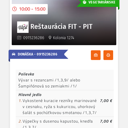
VEGETARIÁNSKE
10:00 - 15:00
Reštaurácia FIT - PIT
0915236286
Kolonia 1274
DONÁŠKA -
0915236286
Odoberať denn
Tlačiť d
Polievka
Vývar s rezancami /1,3,9/ alebo
Šampiňónová so zemiakmi /1/
Hlavné jedlo
1.
Vykostené kuracie rezníky marinované
7,00 €
v cesnaku, ryža s kukuricou, uhorkový
šalát s pochúťkovou smotanou /1,3,7/
2.
Výpečky s dusenou kapustou, knedľa
7,00 €
/1,3,7/