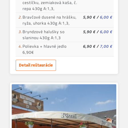
cestíčku, zemiaková kaša, č.
repa 430g A:1,3,
2.
Bravčové dusené na hrášku,
5,90 €
/
6,00 €
ryža, uhorka 430g A:1,3,
3.
Bryndzové halušky so
5,90 €
/
6,00 €
slaninou 430g A:1,3
4.
Polievka + hlavné jedlo
6,90 €
/
7,00 €
6,90€
Detail reštaurácie