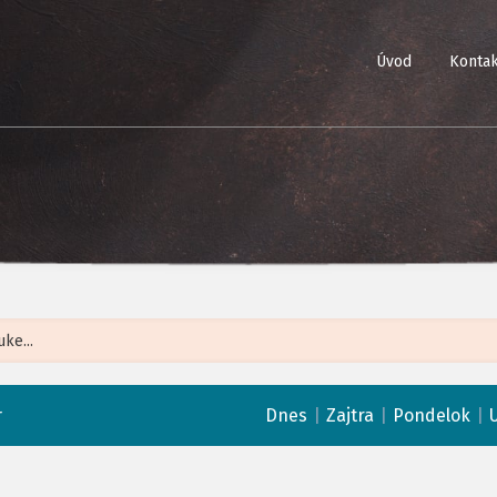
Úvod
Kontak
Leaflet
| ©
Op
r
|
|
|
Dnes
Zajtra
Pondelok