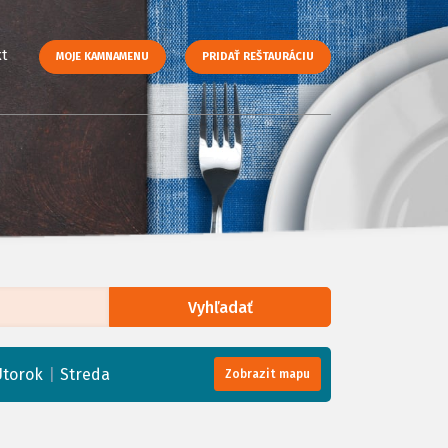
t
MOJE KAMNAMENU
PRIDAŤ REŠTAURÁCIU
Vyhľadať
enStreetMap
, Tiles courtesy of
Humanitarian OpenStreetMap Team
|
Utorok
Streda
Zobrazit mapu