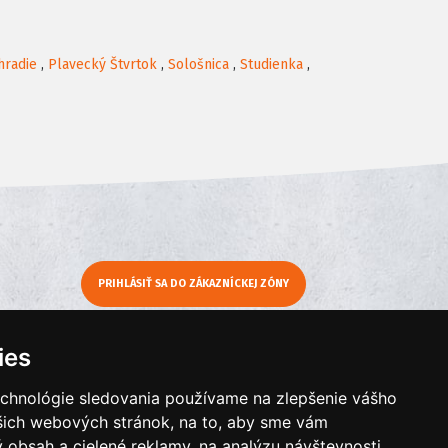
hradie
,
Plavecký Štvrtok
,
Sološnica
,
Studienka
,
PRIHLÁSIŤ SA DO ZÁKAZNÍCKEJ ZÓNY
y
Moje KamNaMenu
ies
Pridať reštauráciu
echnológie sledovania používame na zlepšenie vášho
Cenník balíkov
ašich webových stránok, na to, aby sme vám
 obsah a cielené reklamy, na analýzu návštevnosti