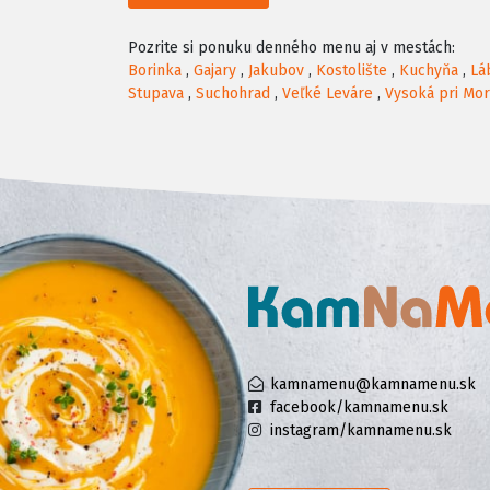
Pozrite si ponuku denného menu aj v mestách:
Borinka
,
Gajary
,
Jakubov
,
Kostolište
,
Kuchyňa
,
Lá
Stupava
,
Suchohrad
,
Veľké Leváre
,
Vysoká pri Mo
kamnamenu@kamnamenu.sk
facebook/kamnamenu.sk
instagram/kamnamenu.sk