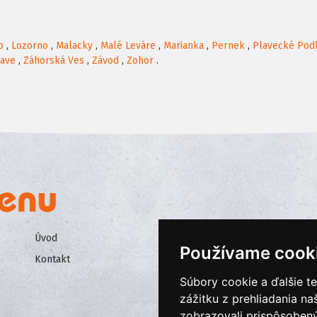
b
,
Lozorno
,
Malacky
,
Malé Leváre
,
Marianka
,
Pernek
,
Plavecké Pod
rave
,
Záhorská Ves
,
Závod
,
Zohor
.
Úvod
Všeobecné obchodné podmienk
Používame cook
Kontakt
Ochrana osobných údajov
Súbory cookie a ďalšie t
Cookies
zážitku z prehliadania n
zobrazovali prispôsobený