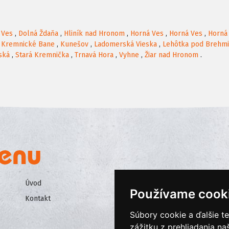
 Ves
,
Dolná Ždaňa
,
Hliník nad Hronom
,
Horná Ves
,
Horná Ves
,
Horná
,
Kremnické Bane
,
Kunešov
,
Ladomerská Vieska
,
Lehôtka pod Brehmi
ská
,
Stará Kremnička
,
Trnavá Hora
,
Vyhne
,
Žiar nad Hronom
.
Úvod
Všeobecné obchodné podmienk
Používame cook
Kontakt
Ochrana osobných údajov
Súbory cookie a ďalšie t
Cookies
zážitku z prehliadania n