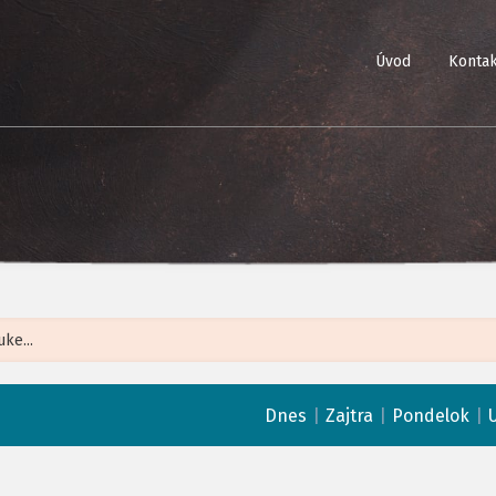
Úvod
Kontak
Leaflet
| ©
Op
|
|
|
Dnes
Zajtra
Pondelok