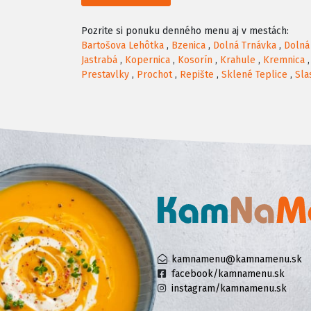
Pozrite si ponuku denného menu aj v mestách:
Bartošova Lehôtka
,
Bzenica
,
Dolná Trnávka
,
Dolná
Jastrabá
,
Kopernica
,
Kosorín
,
Krahule
,
Kremnica
Prestavlky
,
Prochot
,
Repište
,
Sklené Teplice
,
Sla
kamnamenu@kamnamenu.sk
facebook/kamnamenu.sk
instagram/kamnamenu.sk