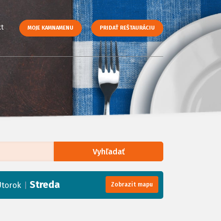
t
MOJE KAMNAMENU
PRIDAŤ REŠTAURÁCIU
Vyhľadať
enStreetMap
, Tiles courtesy of
Humanitarian OpenStreetMap Team
Streda
|
Utorok
Zobrazit mapu