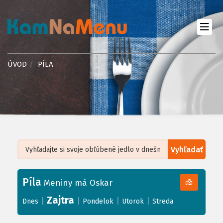
ÚVOD
PÍLA
Vyhľadať
Leaflet
| ©
OpenStreetMap
, Tiles courtesy of
Humanitarian OpenStreetMap
Team
Píla
+
Meniny má Oskar
−
Zajtra
|
|
|
|
Dnes
Pondelok
Utorok
Streda