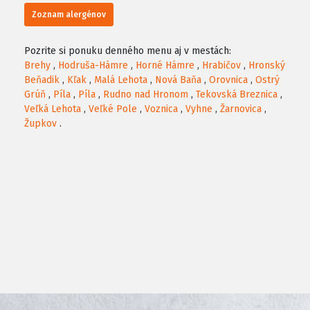
Zoznam alergénov
Pozrite si ponuku denného menu aj v mestách:
Brehy
,
Hodruša-Hámre
,
Horné Hámre
,
Hrabičov
,
Hronský
Beňadik
,
Kľak
,
Malá Lehota
,
Nová Baňa
,
Orovnica
,
Ostrý
Grúň
,
Píla
,
Píla
,
Rudno nad Hronom
,
Tekovská Breznica
,
Veľká Lehota
,
Veľké Pole
,
Voznica
,
Vyhne
,
Žarnovica
,
Župkov
.