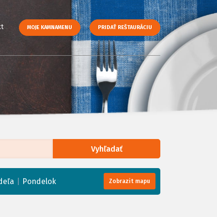
t
MOJE KAMNAMENU
PRIDAŤ REŠTAURÁCIU
Vyhľadať
enStreetMap
, Tiles courtesy of
Humanitarian OpenStreetMap Team
|
deľa
Pondelok
Zobrazit mapu