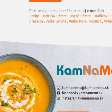
Pozrite si ponuku denného menu aj v mestách:
Brehy
,
Hodruša-Hámre
,
Horné Hámre
,
Hrabičov
,
Breznica
,
Veľká Lehota
,
Veľké Pole
,
Voznica
,
Vyhn
kamnamenu@kamnamenu.sk
facebook/kamnamenu.sk
instagram/kamnamenu.sk