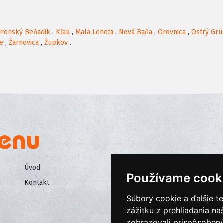
Hronský Beňadik
,
Kľak
,
Malá Lehota
,
Nová Baňa
,
Orovnica
,
Ostrý Grú
e
,
Žarnovica
,
Župkov
.
Úvod
Všeobecné obchodné podmienk
Používame cook
Kontakt
Ochrana osobných údajov
Súbory cookie a ďalšie t
Cookies
zážitku z prehliadania n
zobrazovali prispôsobený