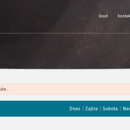
Úvod
Kontak
Leaflet
| ©
Op
|
|
|
Dnes
Zajtra
Sobota
Ne