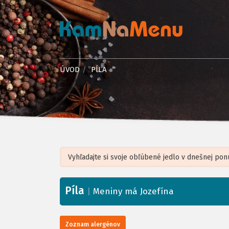
ÚVOD
PÍLA
Píla
+
|
Meniny má Jozefína
−
Zoznam alergénov