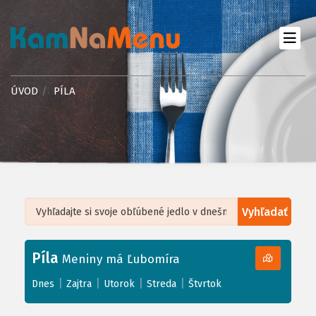
ÚVOD
PÍLA
Vyhľadať
Leaflet
| ©
OpenStreetMap
, Tiles courtesy of
Humanitarian OpenStreetMap
Team
Píla
+
Meniny má Ľubomíra
−
|
|
|
|
Dnes
Zajtra
Utorok
Streda
Štvrtok