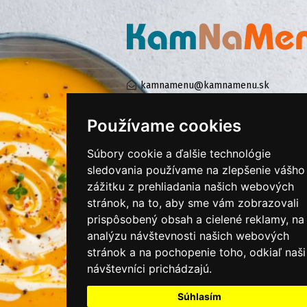
kamnamenu@kamnamenu.sk
facebook/kamnamenu.sk
instagram/kamnamenu.sk
Používame cookies
Súbory cookie a ďalšie technológie
KONTAKTUJTE NÁS
sledovania používame na zlepšenie vášho
zážitku z prehliadania našich webových
stránok, na to, aby sme vám zobrazovali
PRIHLÁSIŤ SA DO ZÁKAZNÍCKEJ ZÓNY
prispôsobený obsah a cielené reklamy, na
analýzu návštevnosti našich webových
Všeobecné obchodné podmienky
stránok a na pochopenie toho, odkiaľ naši
návštevníci prichádzajú.
Ochrana osobných údajov
Cookies
Súhlasím