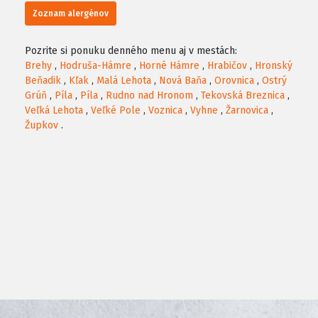
Zoznam alergénov
Pozrite si ponuku denného menu aj v mestách:
Brehy
,
Hodruša-Hámre
,
Horné Hámre
,
Hrabičov
,
Hronský
Beňadik
,
Kľak
,
Malá Lehota
,
Nová Baňa
,
Orovnica
,
Ostrý
Grúň
,
Píla
,
Píla
,
Rudno nad Hronom
,
Tekovská Breznica
,
Veľká Lehota
,
Veľké Pole
,
Voznica
,
Vyhne
,
Žarnovica
,
Župkov
.