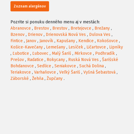
Zoznam alergénov
Pozrite si ponuku denného menu aj v mestách:
Abranovce
,
Brestov
,
Brestov
,
Bretejovce
,
Brežany
,
Bzenov
,
Drienov
,
Drienovská Nová Ves
,
Dulova Ves
,
Fintice
,
Janov
,
Janovík
,
Kapušany
,
Kendice
,
Kokošovce
,
Košice-Kavečany
,
Lemešany
,
Lesíček
,
Ličartovce
,
Lipníky
,
Ľubotice
,
Ľubovec
,
Malý Šariš
,
Mirkovce
,
Podhradík
,
Prešov
,
Radatice
,
Rokycany
,
Ruská Nová Ves
,
Šarišské
Bohdanovce
,
Sedlice
,
Seniakovce
,
Suchá Dolina
,
Teriakovce
,
Varhaňovce
,
Veľký Šariš
,
Vyšná Šebastová
,
Záborské
,
Žehňa
,
Župčany
.