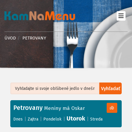
ÚVOD
PETROVANY
Vyhľadať
Leaflet
| ©
OpenStreetMap
, Tiles courtesy of
Humanitarian OpenStreetMap
Team
Petrovany
+
Meniny má Oskar
−
Utorok
|
|
|
|
Dnes
Zajtra
Pondelok
Streda