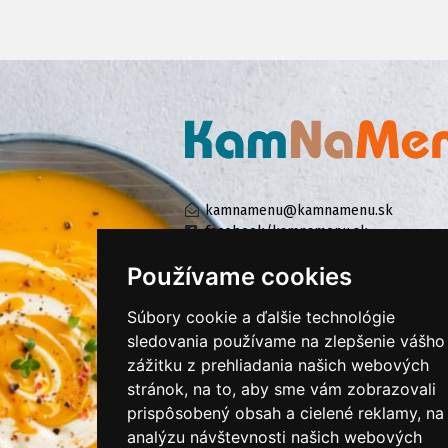
kamnamenu@kamnamenu.sk
facebook/kamnamenu.sk
instagram/kamnamenu.sk
Používame cookies
Súbory cookie a ďalšie technológie
KONTAKTUJTE NÁS
sledovania používame na zlepšenie vášho
zážitku z prehliadania našich webových
stránok, na to, aby sme vám zobrazovali
PRIHLÁSIŤ SA DO ZÁKAZNÍCKEJ ZÓNY
prispôsobený obsah a cielené reklamy, na
analýzu návštevnosti našich webových
Všeobecné obchodné podmienky