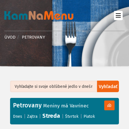
ÚVOD
PETROVANY
Vyhľadať
Leaflet
| ©
OpenStreetMap
, Tiles courtesy of
Humanitarian OpenStreetMap
Team
Petrovany
+
Meniny má Vavrinec
−
Streda
|
|
|
|
Dnes
Zajtra
Štvrtok
Piatok