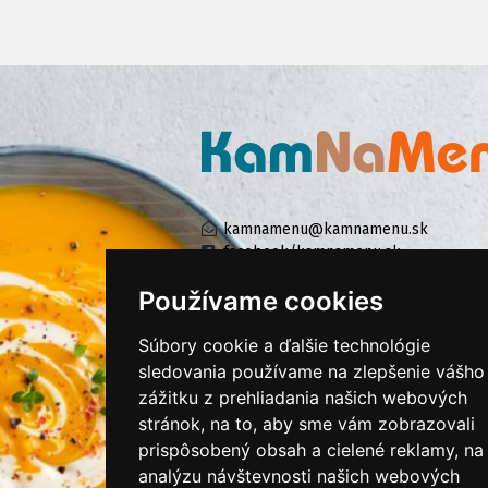
kamnamenu@kamnamenu.sk
facebook/kamnamenu.sk
instagram/kamnamenu.sk
Používame cookies
Súbory cookie a ďalšie technológie
KONTAKTUJTE NÁS
sledovania používame na zlepšenie vášho
zážitku z prehliadania našich webových
stránok, na to, aby sme vám zobrazovali
PRIHLÁSIŤ SA DO ZÁKAZNÍCKEJ ZÓNY
prispôsobený obsah a cielené reklamy, na
analýzu návštevnosti našich webových
Všeobecné obchodné podmienky