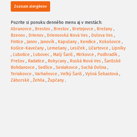
Zoznam alergénov
Pozrite si ponuku denného menu aj v mestách:
Abranovce
,
Brestov
,
Brestov
,
Bretejovce
,
Brežany
,
Bzenov
,
Drienov
,
Drienovská Nová Ves
,
Dulova Ves
,
Fintice
,
Janov
,
Janovík
,
Kapušany
,
Kendice
,
Kokošovce
,
Košice-Kavečany
,
Lemešany
,
Lesíček
,
Ličartovce
,
Lipníky
,
Ľubotice
,
Ľubovec
,
Malý Šariš
,
Mirkovce
,
Podhradík
,
Prešov
,
Radatice
,
Rokycany
,
Ruská Nová Ves
,
Šarišské
Bohdanovce
,
Sedlice
,
Seniakovce
,
Suchá Dolina
,
Teriakovce
,
Varhaňovce
,
Veľký Šariš
,
Vyšná Šebastová
,
Záborské
,
Žehňa
,
Župčany
.