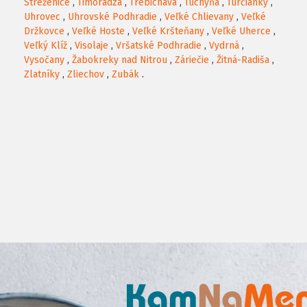
Streženice
,
Timoradza
,
Trebichava
,
Tuchyňa
,
Turčianky
,
Uhrovec
,
Uhrovské Podhradie
,
Veľké Chlievany
,
Veľké
Držkovce
,
Veľké Hoste
,
Veľké Kršteňany
,
Veľké Uherce
,
Veľký Klíž
,
Visolaje
,
Vršatské Podhradie
,
Vydrná
,
Vysočany
,
Žabokreky nad Nitrou
,
Záriečie
,
Žitná-Radiša
,
Zlatníky
,
Zliechov
,
Zubák
.