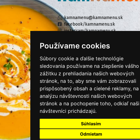
kamnamenu@kamnamenu.sk
facebook/kamnamenu.sk
instagram/kamnamenu.sk
Používame cookies
KONTAKTUJTE NÁS
Súbory cookie a ďalšie technológie
sledovania používame na zlepšenie vášho
zážitku z prehliadania našich webových
PRIHLÁSIŤ SA DO ZÁKAZNÍCKEJ ZÓNY
stránok, na to, aby sme vám zobrazovali
prispôsobený obsah a cielené reklamy, na
Všeobecné obchodné podmienky
analýzu návštevnosti našich webových
Ochrana osobných údajov
stránok a na pochopenie toho, odkiaľ naši
Cookies
návštevníci prichádzajú.
Moje KamNaMenu
Súhlasím
Pridať reštauráciu
Odmietam