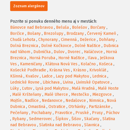
Zoznam alergénov
Pozrite si ponuku denného menu aj v mestách:
Bánovce nad Bebravou
,
Beluša
,
Bolešov
,
Borčany
,
Borčice
,
Bošany
,
Brezolupy
,
Brodzany
,
Červený Kameň
,
Chudá Lehota
,
Chynorany
,
Cimenná
,
Dežerice
,
Dohňany
,
Dolná Breznica
,
Dolné Kočkovce
,
Dolné Naštice
,
Dubnica
nad Váhom
,
Dubnička
,
Dulov
,
Dvorec
,
Haláčovce
,
Horná
Breznica
,
Horná Poruba
,
Horné Naštice
,
Ilava
,
Ješkova
Ves
,
Kameničany
,
Klátova Nová Ves
,
Kolačno
,
Košeca
,
Košecké Podhradie
,
Krásna Ves
,
Krásno
,
Krivoklát
,
Kšinná
,
Kvašov
,
Ladce
,
Lazy pod Makytou
,
Lednica
,
Lednické Rovne
,
Libichava
,
Livina
,
Livinské Opatovce
,
Lúky
,
Ľutov
,
Lysá pod Makytou
,
Malá Hradná
,
Malé Hoste
,
Malé Kršteňany
,
Malé Uherce
,
Mestečko
,
Miezgovce
,
Mojtín
,
Nadlice
,
Nedanovce
,
Nedašovce
,
Nimnica
,
Nová
Dubnica
,
Omastiná
,
Ostratice
,
Otrhánky
,
Partizánske
,
Pečeňany
,
Pochabany
,
Pravotice
,
Pruské
,
Prusy
,
Púchov
,
Rybany
,
Sedmerovec
,
Šípkov
,
Šišov
,
Skačany
,
Slatina
nad Bebravou
,
Slatinka nad Bebravou
,
Slavnica
,