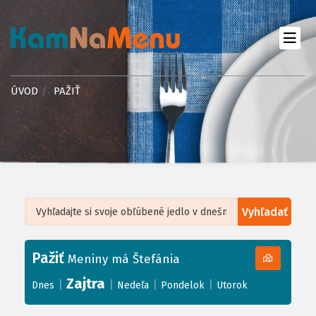
ÚVOD
PAŽIŤ
Vyhľadať
Leaflet
| ©
OpenStreetMap
, Tiles courtesy of
Humanitarian OpenStreetMap
Team
Pažiť
+
Meniny má Štefánia
−
Zajtra
|
|
|
|
Dnes
Nedeľa
Pondelok
Utorok