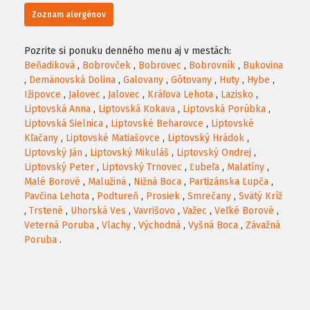
Zoznam alergénov
Pozrite si ponuku denného menu aj v mestách:
Beňadiková
,
Bobrovček
,
Bobrovec
,
Bobrovník
,
Bukovina
,
Demänovská Dolina
,
Galovany
,
Gôtovany
,
Huty
,
Hybe
,
Ižipovce
,
Jalovec
,
Jalovec
,
Kráľova Lehota
,
Lazisko
,
Liptovská Anna
,
Liptovská Kokava
,
Liptovská Porúbka
,
Liptovská Sielnica
,
Liptovské Beharovce
,
Liptovské
Kľačany
,
Liptovské Matiašovce
,
Liptovský Hrádok
,
Liptovský Ján
,
Liptovský Mikuláš
,
Liptovský Ondrej
,
Liptovský Peter
,
Liptovský Trnovec
,
Ľubeľa
,
Malatíny
,
Malé Borové
,
Malužiná
,
Nižná Boca
,
Partizánska Ľupča
,
Pavčina Lehota
,
Podtureň
,
Prosiek
,
Smrečany
,
Svätý Kríž
,
Trstené
,
Uhorská Ves
,
Vavrišovo
,
Važec
,
Veľké Borové
,
Veterná Poruba
,
Vlachy
,
Východná
,
Vyšná Boca
,
Závažná
Poruba
.