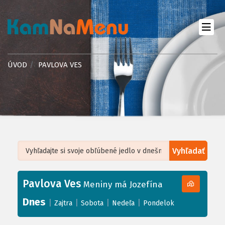
ÚVOD
PAVLOVA VES
Vyhľadať
Leaflet
| ©
OpenStreetMap
, Tiles courtesy of
Humanitarian OpenStreetMap
Team
Pavlova Ves
+
Meniny má Jozefína
−
Dnes
|
|
|
|
Zajtra
Sobota
Nedeľa
Pondelok