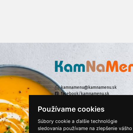
kamnamenu@kamnamenu.sk
facebook/kamnamenu.sk
instagram/kamnamenu.sk
Používame cookies
Súbory cookie a ďalšie technológie
KONTAKTUJTE NÁS
sledovania používame na zlepšenie vášho