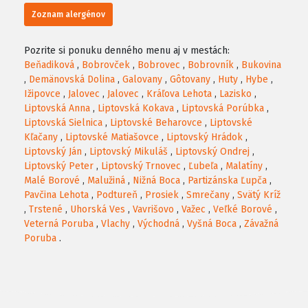
Zoznam alergénov
Pozrite si ponuku denného menu aj v mestách:
Beňadiková
,
Bobrovček
,
Bobrovec
,
Bobrovník
,
Bukovina
,
Demänovská Dolina
,
Galovany
,
Gôtovany
,
Huty
,
Hybe
,
Ižipovce
,
Jalovec
,
Jalovec
,
Kráľova Lehota
,
Lazisko
,
Liptovská Anna
,
Liptovská Kokava
,
Liptovská Porúbka
,
Liptovská Sielnica
,
Liptovské Beharovce
,
Liptovské
Kľačany
,
Liptovské Matiašovce
,
Liptovský Hrádok
,
Liptovský Ján
,
Liptovský Mikuláš
,
Liptovský Ondrej
,
Liptovský Peter
,
Liptovský Trnovec
,
Ľubeľa
,
Malatíny
,
Malé Borové
,
Malužiná
,
Nižná Boca
,
Partizánska Ľupča
,
Pavčina Lehota
,
Podtureň
,
Prosiek
,
Smrečany
,
Svätý Kríž
,
Trstené
,
Uhorská Ves
,
Vavrišovo
,
Važec
,
Veľké Borové
,
Veterná Poruba
,
Vlachy
,
Východná
,
Vyšná Boca
,
Závažná
Poruba
.