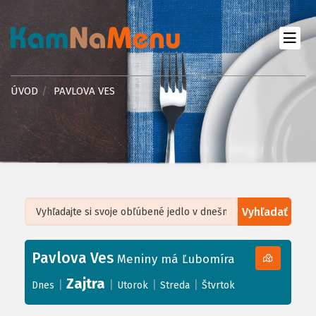
ÚVOD
PAVLOVA VES
Vyhľadať
Leaflet
| ©
OpenStreetMap
, Tiles courtesy of
Humanitarian OpenStreetMap
Team
Pavlova Ves
+
Meniny má Ľubomíra
−
Zajtra
|
|
|
|
Dnes
Utorok
Streda
Štvrtok