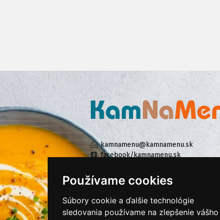
kamnamenu@kamnamenu.sk
facebook/kamnamenu.sk
instagram/kamnamenu.sk
Používame cookies
Súbory cookie a ďalšie technológie
KONTAKTUJTE NÁS
sledovania používame na zlepšenie vášho