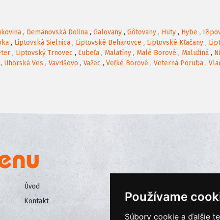
kovina
,
Demänovská Dolina
,
Galovany
,
Gôtovany
,
Huty
,
Hybe
,
Ižipo
bka
,
Liptovská Sielnica
,
Liptovské Beharovce
,
Liptovské Kľačany
,
Lip
eter
,
Liptovský Trnovec
,
Ľubeľa
,
Malatíny
,
Malé Borové
,
Malužiná
,
N
,
Uhorská Ves
,
Vavrišovo
,
Važec
,
Veľké Borové
,
Veterná Poruba
,
Vla
Úvod
Všeobecné obchodné podmienk
Používame cook
Kontakt
Ochrana osobných údajov
Súbory cookie a ďalšie t
Cookies