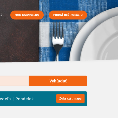
t
MOJE KAMNAMENU
PRIDAŤ REŠTAURÁCIU
Vyhľadať
enStreetMap
, Tiles courtesy of
Humanitarian OpenStreetMap Team
|
edeľa
Pondelok
Zobrazit mapu