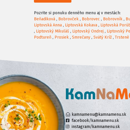
Pozrite si ponuku denného menu aj v mestách:
Beňadiková
,
Bobrovček
,
Bobrovec
,
Bobrovník
,
Bu
Liptovská Anna
,
Liptovská Kokava
,
Liptovská Porú
,
Liptovský Mikuláš
,
Liptovský Ondrej
,
Liptovský P
Podtureň
,
Prosiek
,
Smrečany
,
Svätý Kríž
,
Trstené
kamnamenu@kamnamenu.sk
facebook/kamnamenu.sk
instagram/kamnamenu.sk