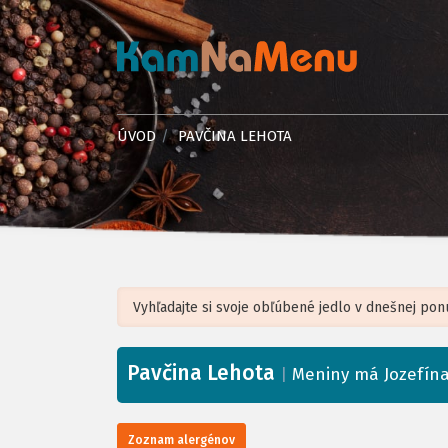
ÚVOD
PAVČINA LEHOTA
Pavčina Lehota
+
|
Meniny má Jozefín
−
Zoznam alergénov