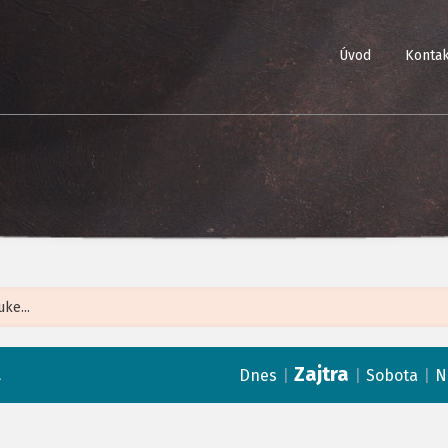
Úvod
Kontak
Leaflet
| ©
Op
Zajtra
a
|
|
|
Dnes
Sobota
N