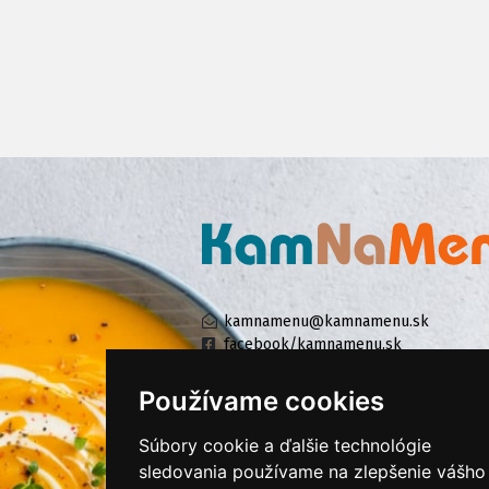
kamnamenu@kamnamenu.sk
facebook/kamnamenu.sk
instagram/kamnamenu.sk
Používame cookies
Súbory cookie a ďalšie technológie
KONTAKTUJTE NÁS
sledovania používame na zlepšenie vášho