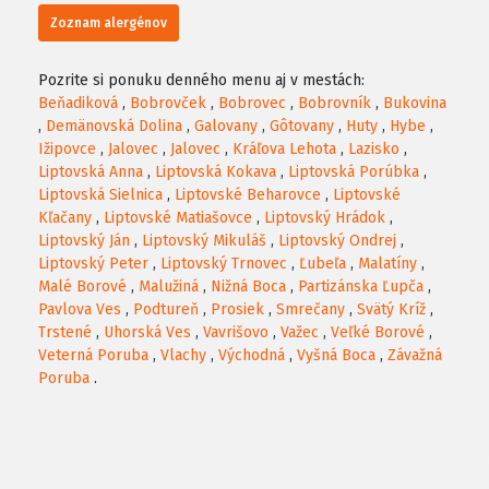
Zoznam alergénov
Pozrite si ponuku denného menu aj v mestách:
Beňadiková
,
Bobrovček
,
Bobrovec
,
Bobrovník
,
Bukovina
,
Demänovská Dolina
,
Galovany
,
Gôtovany
,
Huty
,
Hybe
,
Ižipovce
,
Jalovec
,
Jalovec
,
Kráľova Lehota
,
Lazisko
,
Liptovská Anna
,
Liptovská Kokava
,
Liptovská Porúbka
,
Liptovská Sielnica
,
Liptovské Beharovce
,
Liptovské
Kľačany
,
Liptovské Matiašovce
,
Liptovský Hrádok
,
Liptovský Ján
,
Liptovský Mikuláš
,
Liptovský Ondrej
,
Liptovský Peter
,
Liptovský Trnovec
,
Ľubeľa
,
Malatíny
,
Malé Borové
,
Malužiná
,
Nižná Boca
,
Partizánska Ľupča
,
Pavlova Ves
,
Podtureň
,
Prosiek
,
Smrečany
,
Svätý Kríž
,
Trstené
,
Uhorská Ves
,
Vavrišovo
,
Važec
,
Veľké Borové
,
Veterná Poruba
,
Vlachy
,
Východná
,
Vyšná Boca
,
Závažná
Poruba
.