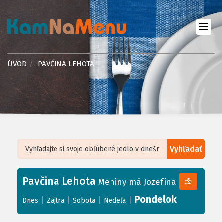
ÚVOD
PAVČINA LEHOTA
Vyhľadať
Leaflet
| ©
OpenStreetMap
, Tiles courtesy of
Humanitarian OpenStreetMap
Team
Pavčina Lehota
+
Meniny má Jozefína
−
Pondelok
|
|
|
|
Dnes
Zajtra
Sobota
Nedeľa