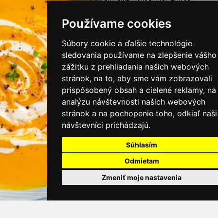
kamnamenu@kamnamenu.sk
facebook/kamnamenu.sk
Používame cookies
instagram/kamnamenu.sk
Súbory cookie a ďalšie technológie
sledovania používame na zlepšenie vášho
KONTAKTUJTE NÁS
zážitku z prehliadania našich webových
stránok, na to, aby sme vám zobrazovali
prispôsobený obsah a cielené reklamy, na
PRIHLÁSIŤ SA DO ZÁKAZNÍCKEJ ZÓNY
analýzu návštevnosti našich webových
stránok a na pochopenie toho, odkiaľ naši
Všeobecné obchodné podmienky
návštevníci prichádzajú.
Ochrana osobných údajov
Cookies
Súhlasím
Odmietam
Moje KamNaMenu
Zmeniť moje nastavenia
Pridať reštauráciu
Cenník balíkov