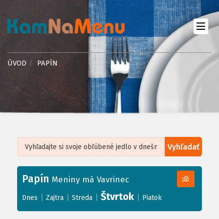
ÚVOD
PAPÍN
Vyhľadať
Leaflet
| ©
OpenStreetMap
, Tiles courtesy of
Humanitarian OpenStreetMap
Team
Papín
+
Meniny má Vavrinec
−
Štvrtok
|
|
|
|
Dnes
Zajtra
Streda
Piatok