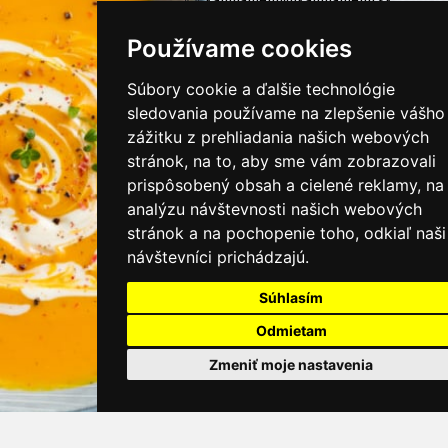
kamnamenu@kamnamenu.sk
facebook/kamnamenu.sk
Používame cookies
instagram/kamnamenu.sk
Súbory cookie a ďalšie technológie
sledovania používame na zlepšenie vášho
KONTAKTUJTE NÁS
zážitku z prehliadania našich webových
stránok, na to, aby sme vám zobrazovali
prispôsobený obsah a cielené reklamy, na
PRIHLÁSIŤ SA DO ZÁKAZNÍCKEJ ZÓNY
analýzu návštevnosti našich webových
stránok a na pochopenie toho, odkiaľ naši
Všeobecné obchodné podmienky
návštevníci prichádzajú.
Ochrana osobných údajov
Cookies
Súhlasím
Odmietam
Moje KamNaMenu
Zmeniť moje nastavenia
Pridať reštauráciu
Cenník balíkov