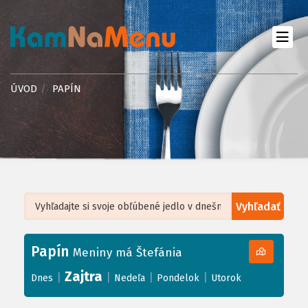
ÚVOD
PAPÍN
Vyhľadať
Leaflet
| ©
OpenStreetMap
, Tiles courtesy of
Humanitarian OpenStreetMap
Team
Papín
+
Meniny má Štefánia
−
Zajtra
|
|
|
|
Dnes
Nedeľa
Pondelok
Utorok