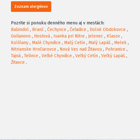
Zoznam alergénov
Pozrite si ponuku denného menu aj v mestách:
Babindol
,
Branč
,
Čechynce
,
Čeľadice
,
Dolné Obdokovce
,
Golianovo
,
Hosťová
,
Ivanka pri Nitre
,
Jelenec
,
Klasov
,
Kolíňany
,
Malé Chyndice
,
Malý Cetín
,
Malý Lapáš
,
Melek
,
Nitrianske Hrnčiarovce
,
Nová Ves nad Žitavou
,
Pohranice
,
Tajná
,
Telince
,
Veľké Chyndice
,
Veľký Cetín
,
Veľký Lapáš
,
Žitavce
.