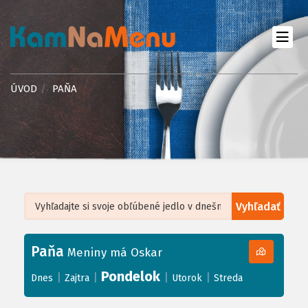
ÚVOD
PAŇA
Vyhľadať
Leaflet
| ©
OpenStreetMap
, Tiles courtesy of
Humanitarian OpenStreetMap
Team
Paňa
+
Meniny má Oskar
−
Pondelok
|
|
|
|
Dnes
Zajtra
Utorok
Streda