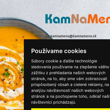
kamnamenu@kamnamenu.sk
facebook/kamnamenu.sk
instagram/kamnamenu.sk
Používame cookies
Súbory cookie a ďalšie technológie
KONTAKTUJTE NÁS
sledovania používame na zlepšenie vášho
zážitku z prehliadania našich webových
stránok, na to, aby sme vám zobrazovali
PRIHLÁSIŤ SA DO ZÁKAZNÍCKEJ ZÓNY
prispôsobený obsah a cielené reklamy, na
analýzu návštevnosti našich webových
Všeobecné obchodné podmienky
stránok a na pochopenie toho, odkiaľ naši
Ochrana osobných údajov
návštevníci prichádzajú.
Cookies