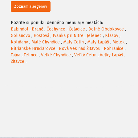
Zoznam alergénov
Pozrite si ponuku denného menu aj v mestách:
Babindol
,
Branč
,
Čechynce
,
Čeľadice
,
Dolné Obdokovce
,
Golianovo
,
Hosťová
,
Ivanka pri Nitre
,
Jelenec
,
Klasov
,
Kolíňany
,
Malé Chyndice
,
Malý Cetín
,
Malý Lapáš
,
Melek
,
Nitrianske Hrnčiarovce
,
Nová Ves nad Žitavou
,
Pohranice
,
Tajná
,
Telince
,
Veľké Chyndice
,
Veľký Cetín
,
Veľký Lapáš
,
Žitavce
.