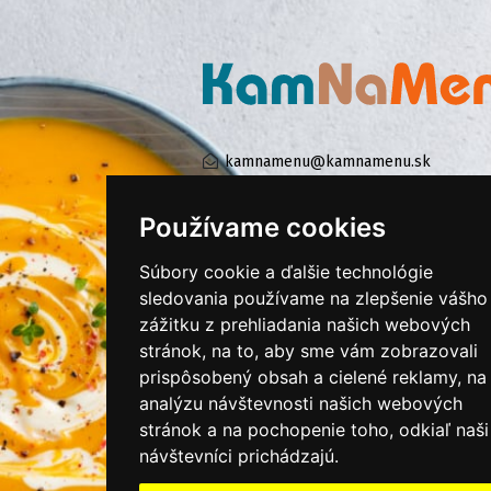
kamnamenu@kamnamenu.sk
facebook/kamnamenu.sk
instagram/kamnamenu.sk
Používame cookies
Súbory cookie a ďalšie technológie
KONTAKTUJTE NÁS
sledovania používame na zlepšenie vášho
zážitku z prehliadania našich webových
stránok, na to, aby sme vám zobrazovali
PRIHLÁSIŤ SA DO ZÁKAZNÍCKEJ ZÓNY
prispôsobený obsah a cielené reklamy, na
analýzu návštevnosti našich webových
Všeobecné obchodné podmienky
stránok a na pochopenie toho, odkiaľ naši
Ochrana osobných údajov
návštevníci prichádzajú.
Cookies