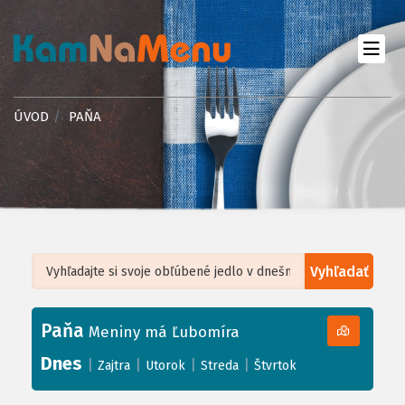
ÚVOD
PAŇA
Vyhľadať
Leaflet
| ©
OpenStreetMap
, Tiles courtesy of
Humanitarian OpenStreetMap
Team
Paňa
+
Meniny má Ľubomíra
−
Dnes
|
|
|
|
Zajtra
Utorok
Streda
Štvrtok