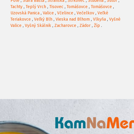
Pole
,
Stará Bašta
,
Stránska
,
Štrkovec
,
Studená
,
Sútor
,
Tachty
,
Teplý Vrch
,
Tisovec
,
Tomášovce
,
Tomášovce
,
Uzovská Panica
,
Valice
,
Včelince
,
Večelkov
,
Veľké
Teriakovce
,
Veľký Blh
,
Vieska nad Blhom
,
Vlkyňa
,
Vyšné
Valice
,
Vyšný Skálnik
,
Zacharovce
,
Zádor
,
Žíp
.