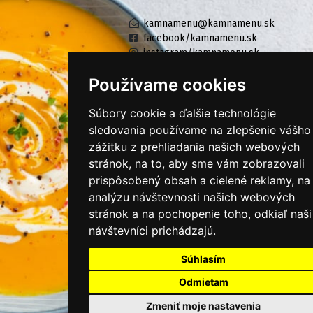
kamnamenu@kamnamenu.sk
facebook/kamnamenu.sk
instagram/kamnamenu.sk
Používame cookies
KONTAKTUJTE NÁS
Súbory cookie a ďalšie technológie
sledovania používame na zlepšenie vášho
zážitku z prehliadania našich webových
PRIHLÁSIŤ SA DO ZÁKAZNÍCKEJ ZÓNY
stránok, na to, aby sme vám zobrazovali
prispôsobený obsah a cielené reklamy, na
Všeobecné obchodné podmienky
analýzu návštevnosti našich webových
Ochrana osobných údajov
stránok a na pochopenie toho, odkiaľ naši
návštevníci prichádzajú.
Cookies
Moje KamNaMenu
Súhlasím
Pridať reštauráciu
Odmietam
Cenník balíkov
Zmeniť moje nastavenia