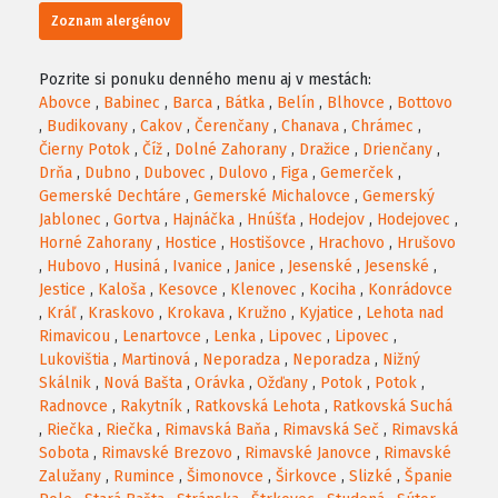
Zoznam alergénov
Pozrite si ponuku denného menu aj v mestách:
Abovce
,
Babinec
,
Barca
,
Bátka
,
Belín
,
Blhovce
,
Bottovo
,
Budikovany
,
Cakov
,
Čerenčany
,
Chanava
,
Chrámec
,
Čierny Potok
,
Číž
,
Dolné Zahorany
,
Dražice
,
Drienčany
,
Drňa
,
Dubno
,
Dubovec
,
Dulovo
,
Figa
,
Gemerček
,
Gemerské Dechtáre
,
Gemerské Michalovce
,
Gemerský
Jablonec
,
Gortva
,
Hajnáčka
,
Hnúšťa
,
Hodejov
,
Hodejovec
,
Horné Zahorany
,
Hostice
,
Hostišovce
,
Hrachovo
,
Hrušovo
,
Hubovo
,
Husiná
,
Ivanice
,
Janice
,
Jesenské
,
Jesenské
,
Jestice
,
Kaloša
,
Kesovce
,
Klenovec
,
Kociha
,
Konrádovce
,
Kráľ
,
Kraskovo
,
Krokava
,
Kružno
,
Kyjatice
,
Lehota nad
Rimavicou
,
Lenartovce
,
Lenka
,
Lipovec
,
Lipovec
,
Lukovištia
,
Martinová
,
Neporadza
,
Neporadza
,
Nižný
Skálnik
,
Nová Bašta
,
Orávka
,
Ožďany
,
Potok
,
Potok
,
Radnovce
,
Rakytník
,
Ratkovská Lehota
,
Ratkovská Suchá
,
Riečka
,
Riečka
,
Rimavská Baňa
,
Rimavská Seč
,
Rimavská
Sobota
,
Rimavské Brezovo
,
Rimavské Janovce
,
Rimavské
Zalužany
,
Rumince
,
Šimonovce
,
Širkovce
,
Slizké
,
Španie