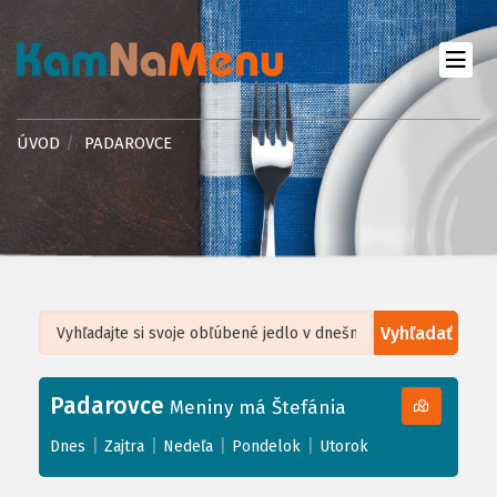
ÚVOD
PADAROVCE
Vyhľadať
Leaflet
| ©
OpenStreetMap
, Tiles courtesy of
Humanitarian OpenStreetMap
Team
Padarovce
+
Meniny má Štefánia
−
|
|
|
|
Dnes
Zajtra
Nedeľa
Pondelok
Utorok