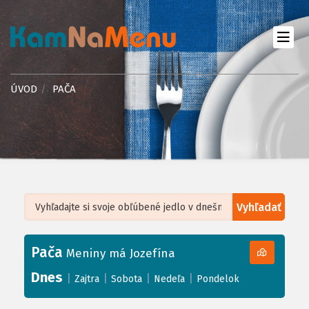
ÚVOD
PAČA
Vyhľadať
Leaflet
| ©
OpenStreetMap
, Tiles courtesy of
Humanitarian OpenStreetMap
Team
Pača
+
Meniny má Jozefína
−
Dnes
|
|
|
|
Zajtra
Sobota
Nedeľa
Pondelok