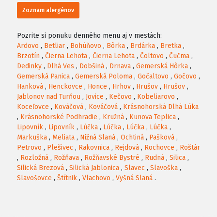
Zoznam alergénov
Pozrite si ponuku denného menu aj v mestách:
Ardovo
,
Betliar
,
Bohúňovo
,
Bôrka
,
Brdárka
,
Bretka
,
Brzotín
,
Čierna Lehota
,
Čierna Lehota
,
Čoltovo
,
Čučma
,
Dedinky
,
Dlhá Ves
,
Dobšiná
,
Drnava
,
Gemerská Hôrka
,
Gemerská Panica
,
Gemerská Poloma
,
Gočaltovo
,
Gočovo
,
Hanková
,
Henckovce
,
Honce
,
Hrhov
,
Hrušov
,
Hrušov
,
Jablonov nad Turňou
,
Jovice
,
Kečovo
,
Kobeliarovo
,
Koceľovce
,
Kováčová
,
Kováčová
,
Krásnohorská Dlhá Lúka
,
Krásnohorské Podhradie
,
Kružná
,
Kunova Teplica
,
Lipovník
,
Lipovník
,
Lúčka
,
Lúčka
,
Lúčka
,
Lúčka
,
Markuška
,
Meliata
,
Nižná Slaná
,
Ochtiná
,
Pašková
,
Petrovo
,
Plešivec
,
Rakovnica
,
Rejdová
,
Rochovce
,
Roštár
,
Rozložná
,
Rožňava
,
Rožňavské Bystré
,
Rudná
,
Silica
,
Silická Brezová
,
Silická Jablonica
,
Slavec
,
Slavoška
,
Slavošovce
,
Štítnik
,
Vlachovo
,
Vyšná Slaná
.