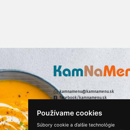
kamnamenu@kamnamenu.sk
facebook/kamnamenu.sk
instagram/kamnamenu.sk
Používame cookies
Súbory cookie a ďalšie technológie
KONTAKTUJTE NÁS