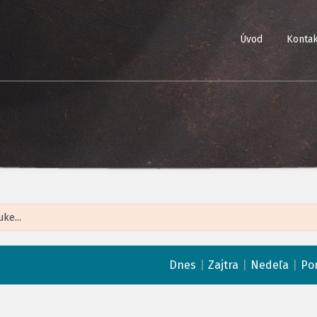
Úvod
Kontak
Leaflet
| ©
Op
|
|
|
Dnes
Zajtra
Nedeľa
Po