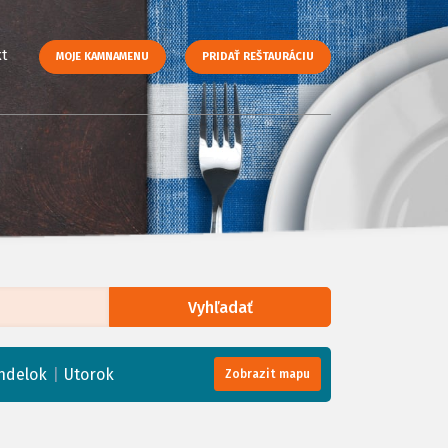
t
MOJE KAMNAMENU
PRIDAŤ REŠTAURÁCIU
Vyhľadať
enStreetMap
, Tiles courtesy of
Humanitarian OpenStreetMap Team
|
ndelok
Utorok
Zobrazit mapu