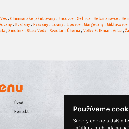
 Ves
,
Chminianske Jakubovany
,
Fričovce
,
Gelnica
,
Helcmanovce
,
Hen
žovany
,
Kvačany
,
Kvačany
,
Lažany
,
Lipovce
,
Margecany
,
Miklušovce
uta
,
Smolník
,
Stará Voda
,
Švedlár
,
Úhorná
,
Veľký Folkmar
,
Víťaz
,
Ž
Úvod
Všeobecné obchodné podmienk
Používame cook
Kontakt
Ochrana osobných údajov
Súbory cookie a ďalšie t
Cookies
zážitku z prehliadania n