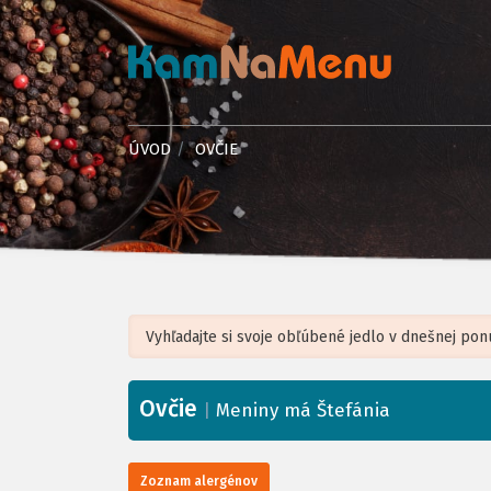
ÚVOD
OVČIE
Ovčie
+
|
Meniny má Štefánia
−
Zoznam alergénov