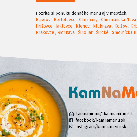
Pozrite si ponuku denného menu aj v mestách:
Bajerov
,
Bertotovce
,
Chmiňany
,
Chminianska Nová
Hrišovce
,
Jaklovce
,
Klenov
,
Kluknava
,
Kojšov
,
Krí
Prakovce
,
Richnava
,
Šindliar
,
Široké
,
Smolnícka H
kamnamenu@kamnamenu.sk
facebook/kamnamenu.sk
instagram/kamnamenu.sk